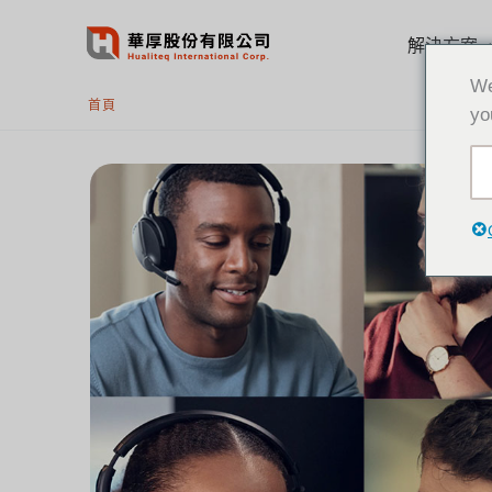
跳
至
解決方案
主
We
要
首頁
yo
內
容