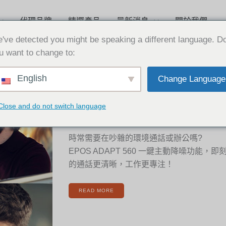
代理品牌
精選產品
最新消息
關於我們
've detected you might be speaking a different language. D
u want to change to:
[新
English
Change Language
聞]
2022-10-12
EPOS
ADAPT
560
一
[新聞] EPOS ADAPT 560 一
鍵
Close and do not switch language
主
動
刻屏蔽環境噪音
降
噪
功
能，
時常需要在吵雜的環境通話或辦公嗎?
即
刻
屏
EPOS ADAPT 560 一鍵主動降噪功能，
蔽
環
境
的通話更清晰，工作更專注！
噪
音
READ MORE