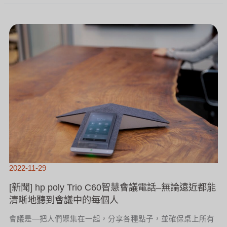
[新
聞]
HP
POLY
TRIO
C60
智
慧
會
議
電
話
–
無
論
遠
近
都
能
清
晰
地
聽
到
會
議
中
的
每
個
人
2022-11-29
[新聞] hp poly Trio C60智慧會議電話–無論遠近都能
清晰地聽到會議中的每個人
會議是—把人們聚集在一起，分享各種點子，並確保桌上所有