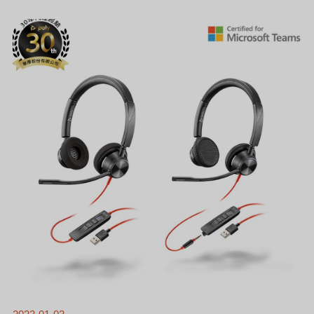
[新
聞]
全
天
候
配
戴
舒
適，
輕
鬆
通
話
－
企
業
首
選
【POLY
BLACKWIRE
3300
系
列
耳
機】