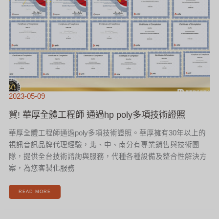
程
師
通
過
HP
POLY
多
項
技
術
證
照
2023-05-09
賀! 華厚全體工程師 通過hp poly多項技術證照
華厚全體工程師通過poly多項技術證照。華厚擁有30年以上的
視訊音訊品牌代理經驗，北、中、南分有專業銷售與技術團
隊，提供全台技術諮詢與服務，代種各種設備及整合性解決方
案，為您客製化服務
READ MORE