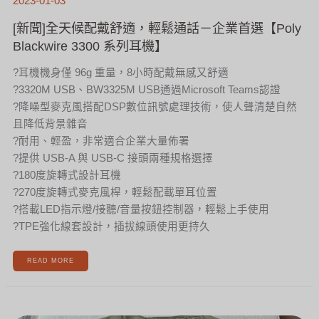
2023-01-03
[新聞]全天候配戴舒適，輕鬆通話－企業首選【Poly
Blackwire 3300 系列耳機】
?耳機機身僅 96g 重量，8小時配戴無感又舒適
?3320M USB、BW3325M USB通過Microsoft Teams認證
?降噪型麥克風搭配DSP數位訊號處理技術，使人聲清楚自然
且降低背景雜音
?耐用、輕盈，非常適合企業大量佈署
?提供 USB-A 與 USB-C 接頭兩種規格選擇
?180度旋轉式設計耳機
?270度旋轉式麥克風桿，輕鬆配載單耳位置
?搭載LED指示燈/接聽/音量按鈕控制器，輕鬆上手使用
?TPE強化線套設計，插拔線頭使用更持久
READ MORE
[新
聞]