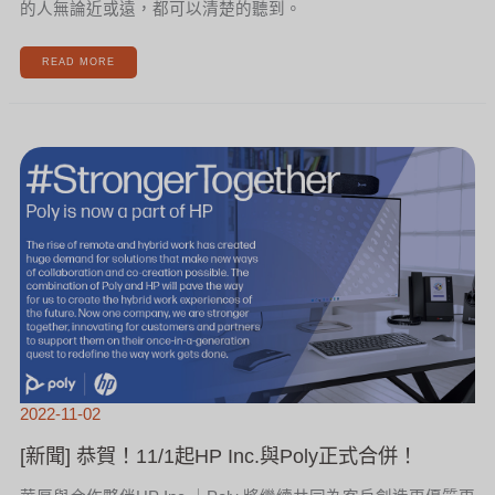
的人無論近或遠，都可以清楚的聽到。
READ MORE
[新
聞]
恭
賀！
11/1
起
HP
INC.
與
POLY
正
式
合
併！
2022-11-02
[新聞] 恭賀！11/1起HP Inc.與Poly正式合併！