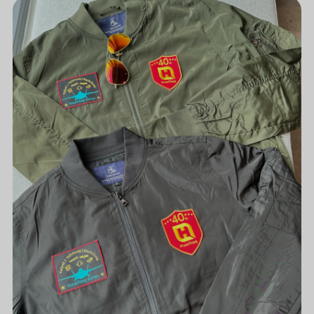
華
厚
40
周
年
紀
念
週
邊
第
二
彈-
帥
氣
飛
行
外
套
～
搶
先
曝
光！