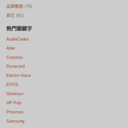
品牌動態
(70)
其它
(81)
熱門關鍵字
AudioCodes
AVer
Crestron
Dynacord
Electro Voice
EPOS
Genesys
HP Poly
Proxmox
Samsung