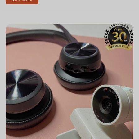
[新
聞]HP
POLY
混
合
辦
公
工
具，
幫
助
您
在
新
的
年
度
提
升
專
業
和
生
產
力!