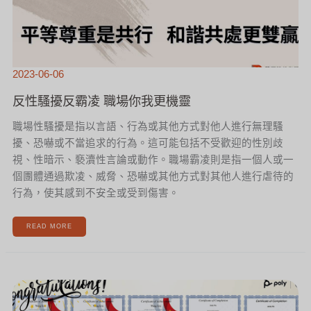
2023-06-06
反性騷擾反霸凌 職場你我更機靈
職場性騷擾是指以言語、行為或其他方式對他人進行無理騷
擾、恐嚇或不當追求的行為。這可能包括不受歡迎的性別歧
視、性暗示、褻瀆性言論或動作。職場霸凌則是指一個人或一
個團體通過欺凌、威脅、恐嚇或其他方式對其他人進行虐待的
行為，使其感到不安全或受到傷害。
READ MORE
賀!
華
厚
全
體
工