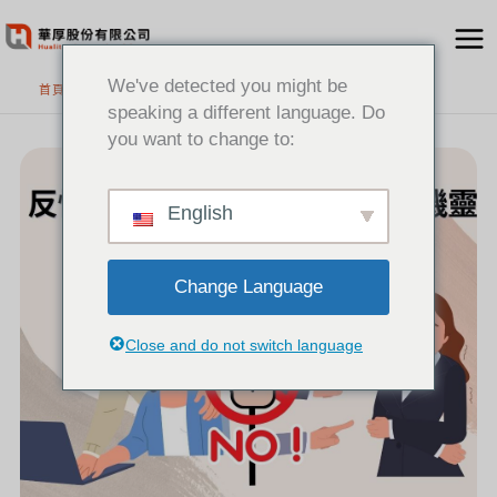
跳
至
主
We've detected you might be
首頁
要
speaking a different language. Do
內
you want to change to:
反
容
性
騷
擾
反
霸
凌
English
職
場
你
我
更
機
靈
Change Language
Close and do not switch language