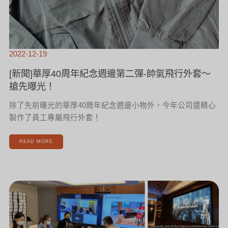
2022-12-19
[新聞]華厚40周年紀念週邊第二彈-帥氣飛行外套～
搶先曝光！
除了先前曝光的華厚40周年紀念週邊小物外，今年公司還精心
製作了員工專屬飛行外套！
READ MORE
[新
聞]
SAMSUNG&HP
POLY
原
廠
教
育
訓
練
日