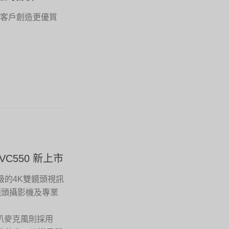
同為客戶創造更優質
VC550 新上市
等級的4K雙鏡頭視訊
雙鏡頭攝影機及專業
喇叭麥克風則採用