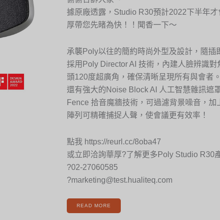
據原廠透露，Studio R30預計2022下半
厚帶您先睹為快！！聞香一下～
承襲Poly以往的簡約時尚外型及設計，隨插
採用Poly Director AI 技術，內建人臉辨
頭120度超廣角，確保清晰呈現所有與會者
還有強大的Noise Block AI 人工智慧雜訊遮罩
Fence 拾音魔牆技術，可過濾背景噪音，
陣列可精確捕捉人聲，使會議更有效率！
點我 https://reurl.cc/8oba47
或立即洽詢華厚?了解更多Poly Studio R3
?02-27060585
?marketing@test.hualiteq.com
READ MORE