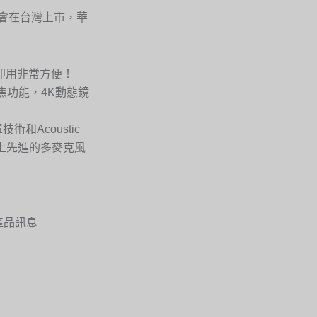
年才會在台灣上市，華
即用非常方便！
識對焦功能，4K動態鏡
。
技術和Acoustic
加上先進的多麥克風
0產品訊息