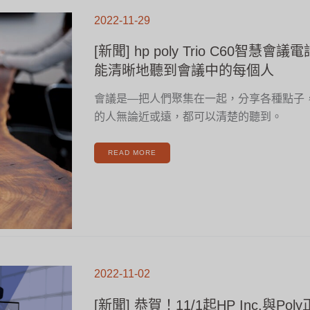
[新
聞]
2022-11-29
HP
POLY
TRIO
C60
[新聞] hp poly Trio C60智慧
智
慧
會
能清晰地聽到會議中的每個人
議
電
話
–
會議是—把人們聚集在一起，分享各種點子
無
論
遠
的人無論近或遠，都可以清楚的聽到。
近
都
能
清
晰
READ MORE
地
聽
到
會
議
中
的
每
個
人
[新
聞]
2022-11-02
恭
賀！
11/1
起
[新聞] 恭賀！11/1起HP Inc.與Po
HP
INC.