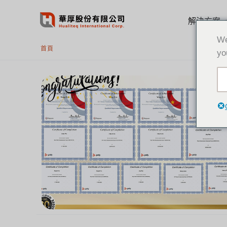
跳
至
解決方案
主
We
要
首頁
yo
內
容