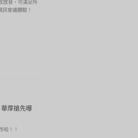
角收放音，可滿足所
視訊會議體驗！
R30 華厚搶先曝
將上市啦！！