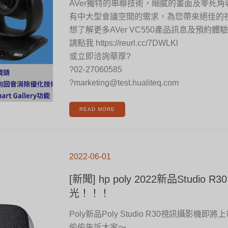
AVer獨特的串聯技術，細膩的畫面及零死
有中大型會議空間的需求，為您帶來絕佳的
想了解更多AVer VC550產品訊息及預約體驗
請點我 https://reurl.cc/7DWLKl
或立即洽詢華厚?
?02-27060585
?marketing@test.hualiteq.com
READ MORE
[新
聞]
2022-06-01
HP
POLY
2022
新
[新聞] hp poly 2022新品Studio 
品
STUDIO
R30
光！！！
華
厚
搶
先
Poly新品Poly Studio R30視訊攝影機即
曝
光！！！
偷偷告訴大家～