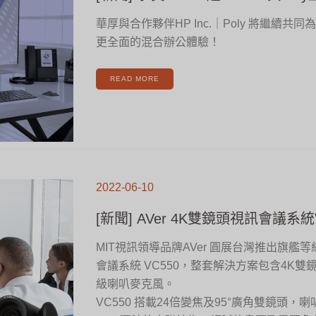
與
POLY
正
華厚與合作夥伴HP Inc.｜Poly 將繼續共
式
合
更全面的混合辦公體驗！
併！
READ MORE
[新
聞]
2022-06-10
AVER
4K
雙
鏡
[新聞] AVer 4K雙鏡頭視訊會議系統
頭
視
訊
會
議
MIT視訊領導品牌AVer 圓展台灣推出旗艦
系
統
會議系統 VC550，整套解決方案包含4K
VC550
新
上
級喇叭麥克風。
市
VC550 搭載24倍變焦及95°廣角雙鏡頭，