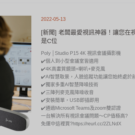
[新
聞]
2022-05-13
老
闆
最
愛
[新聞] 老闆最愛視訊神器！讓您在
視
訊
神
是C位
器！
讓
您
在
Poly │Studio P15 4K 視訊會議攝影機
視
訊
會
✔️個人到小型會議室皆適用
議
中
永
✔️4K高畫質鏡頭+喇叭+麥克風
遠
是
✔️AI智慧取景，人臉追蹤功能讓您始終處於
C
位
✔️獨家多重AI智慧降噪技術
✔️三陣列麥克風降噪收音
✔️安裝簡單，USB即插即用
✔️通過Microsoft Teams及zoom雙認證
一台解決所有視訊會議問題～CP值極高?
免運中這裡買?https://reurl.cc/2ZLNdX