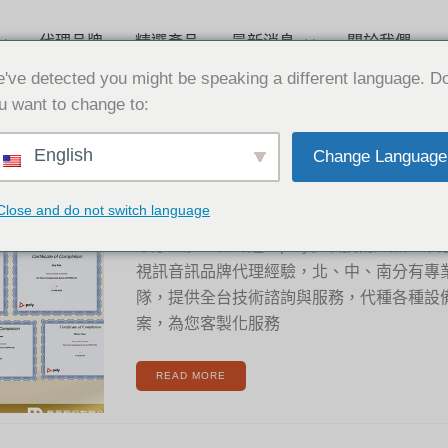
代理品牌
精選產品
最新消息
關於我們
've detected you might be speaking a different language. D
u want to change to:
賀!
English
Change Language
華
2023-05-09
厚
全
體
工
賀! 華厚全體工程師 通過hp poly
程
Close and do not switch language
師
通
過
HP
華厚全體工程師通過poly多項技術證照。華
POLY
多
視訊音訊品牌代理經驗，北、中、南分有專
項
技
術
隊，提供全台技術諮詢與服務，代種各種設
證
照
案，為您客製化服務
READ MORE