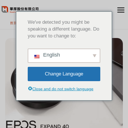
跳
至
主
We've detected you might be
首頁
要
speaking a different language. Do
內
you want to change to:
[新
容
聞]
EPOS
EXPAND
40
系
列
English
全
新
上
市！
Change Language
Close and do not switch language