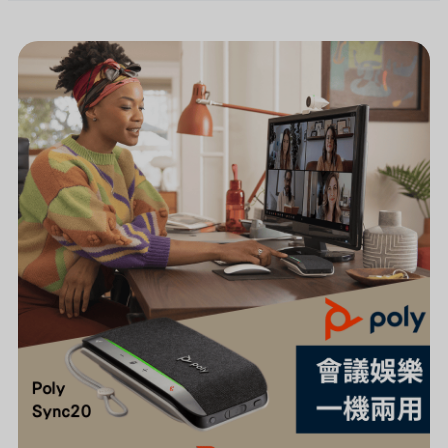
[新
聞]
居
家
辦
公
模
式
開
啟！
必
備
CP
值
超
高
的
HP
POLY
會
議
娛
樂
兩
用
揚
聲
器