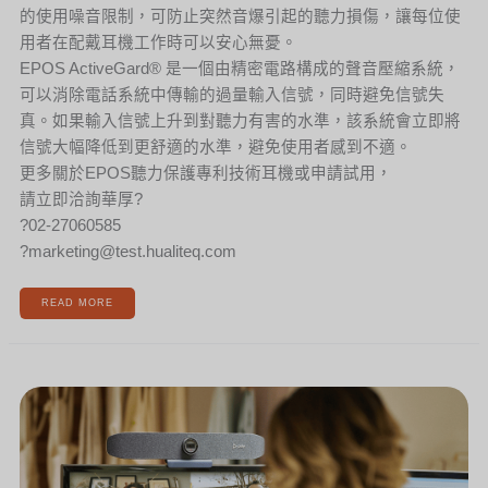
的使用噪音限制，可防止突然音爆引起的聽力損傷，讓每位使
用者在配戴耳機工作時可以安心無憂。
EPOS ActiveGard® 是一個由精密電路構成的聲音壓縮系統，
可以消除電話系統中傳輸的過量輸入信號，同時避免信號失
真。如果輸入信號上升到對聽力有害的水準，該系統會立即將
信號大幅降低到更舒適的水準，避免使用者感到不適。
更多關於EPOS聽力保護專利技術耳機或申請試用，
請立即洽詢華厚?
?02-27060585
?marketing@test.hualiteq.com
READ MORE
[新
聞]
老
闆
最
愛
視
訊
神
器！
讓
您