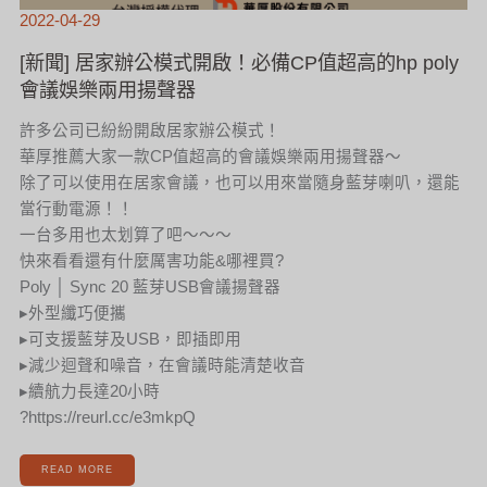
2022-04-29
[新聞] 居家辦公模式開啟！必備CP值超高的hp poly
會議娛樂兩用揚聲器
許多公司已紛紛開啟居家辦公模式！
華厚推薦大家一款CP值超高的會議娛樂兩用揚聲器～
除了可以使用在居家會議，也可以用來當隨身藍芽喇叭，還能
當行動電源！！
一台多用也太划算了吧～～～
快來看看還有什麼厲害功能&哪裡買?
Poly │ Sync 20 藍芽USB會議揚聲器
▸外型纖巧便攜
▸可支援藍芽及USB，即插即用
▸減少迴聲和噪音，在會議時能清楚收音
▸續航力長達20小時
?https://reurl.cc/e3mkpQ
READ MORE