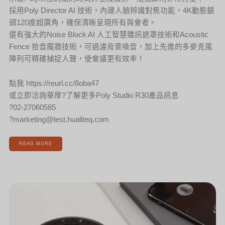
採用Poly Director AI 技術，內建人臉辨識對焦功能，4K動態鏡
頭120度超廣角，確保清晰呈現所有與會者。
還有強大的Noise Block AI 人工智慧雜訊遮罩技術和Acoustic
Fence 拾音魔牆技術，可過濾背景噪音，加上先進的多麥克風
陣列可精確捕捉人聲，使會議更有效率！
點我 https://reurl.cc/8oba47
或立即洽詢華厚?了解更多Poly Studio R30產品訊息
?02-27060585
?marketing@test.hualiteq.com
READ MORE
[新
聞]
EPOS
EXPAND
40
系
列
全
新
上
市！