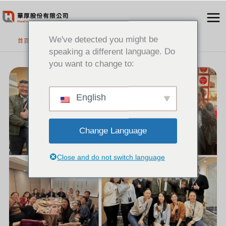
跳
至
主
We've detected you might be
首頁
要
speaking a different language. Do
內
you want to change to:
[新
容
聞]
熱
烈
歡
迎
GENESYS
English
原
廠
夥
伴
蒞
臨
台
灣
Change Language
Close and do not switch language