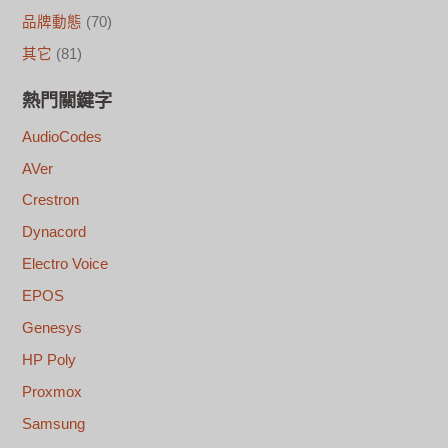
品牌動態
(70)
其它
(81)
熱門關鍵字
AudioCodes
AVer
Crestron
Dynacord
Electro Voice
EPOS
Genesys
HP Poly
Proxmox
Samsung