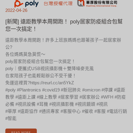
2022-04-26
[新聞] 遠距教學本周開跑！ poly居家防疫組合包幫
您一次搞定！
遠距教學本周開跑！許多上班族媽媽也跟著孩子一起居家辦
公?
各位媽媽莫急莫慌～
poly居家防疫組合包幫您一次搞定！
poly｜便攜式USB視訊攝影機＋雙降噪麥克風
在家陪孩子也能輕鬆辦公不受干擾！
免運這裡買?https://reurl.cc/an5YkZ
#poly #Plantronics #covid19 #新冠肺炎 #omicron #停課 #遠距
教學 #遠距上課 #線上教學 #居家學習 #居家辦公 #WFH #防疫
必備 #視訊設備 #耳機 #視訊攝影機 #視訊鏡頭 #視訊
#華厚 #遠距協作 #通訊專家 #客服中心 #催收 #客服 #電話行銷
#智能
READ MORE