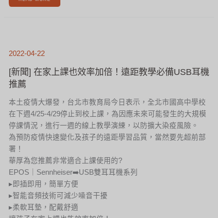
[新
聞]
在
家
上
2022-04-22
課
也
效
率
[新聞] 在家上課也效率加倍！遠距教學必備USB耳機
加
倍！
推薦
遠
距
教
學
必
本土疫情大爆發，台北市教育局今日表示，全北市國高中學校
備
USB
耳
在下週4/25-4/29停止到校上課，為因應未來可能發生的大規模
機
推
停課情況，進行一週的線上教學演練，以防擴大染疫風險。
薦
為預防疫情快速變化及孩子的遠距學習品質，當然要先超前部
署！
華厚為您推薦非常適合上課使用的?
EPOS｜Sennheiser➡️USB雙耳耳機系列
▸即插即用，簡單方便
▸智能音頻技術可減少噪音干擾
▸柔軟耳墊，配戴舒適