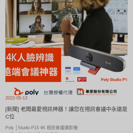
在
視
訊
會
議
中
永
遠
是
C
位
2022-05-13
[新聞] 老闆最愛視訊神器！讓您在視訊會議中永遠是
C位
Poly │Studio P15 4K 視訊會議攝影機