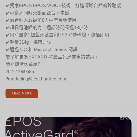
✔️獨家EPOS EPOS VOICE技術，打造清晰自然的聆聽感
✔️可多人同時交談而聲音不中斷
✔️適合個人或最多8人中型會議使用
✔️超長電池續航力，通話時間長達18小時
✔️同時最多2個藍牙裝置和USB-C傳輸線，隨插即用
✔️輕量314g，攜帶方便
✔️通過 UC 和 Microsoft Teams 認證
想了解更多EXPAND 40產品訊息或申請試用，
請立即洽詢華厚?
?02-27060585
?marketing@test.hualiteq.com
READ MORE
[新
聞]
EPOS
ACTIVEGARD®
聽
力
保
護
專