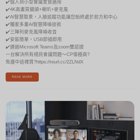
✔️個人到小型會議室皆適用
✔️4K高畫質鏡頭+喇叭+麥克風
✔️AI智慧取景，人臉追蹤功能讓您始終處於前方和中心
✔️獨家多重AI智慧降噪技術
✔️三陣列麥克風降噪收音
✔️安裝簡單，USB即插即用
✔️通過Microsoft Teams及zoom雙認證
一台解決所有視訊會議問題～CP值極高?
免運中這裡買?https://reurl.cc/2ZLNdX
READ MORE
[新
聞]
HP
POLY
CLARITI
獲
得
美
國
國
防
部
JITC
認
證