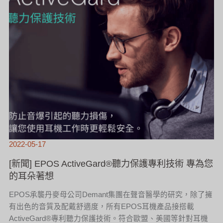
利
技
術
專
為
您
的
耳
朵
著
想
2022-05-17
[新聞] EPOS ActiveGard®聽力保護專利技術 專為您
的耳朵著想
EPOS承襲丹麥母公司Demant集團在聲音醫學的研究，除了擁
有出色的音質及配戴舒適度，所有EPOS耳機產品接搭載
ActiveGard®專利聽力保護技術。符合歐盟、美國等針對耳機