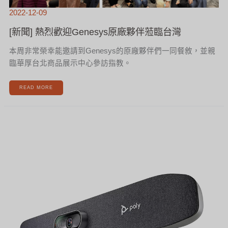
2022-12-09
[新聞] 熱烈歡迎Genesys原廠夥伴蒞臨台灣
本周非常榮幸能邀請到Genesys的原廠夥伴們一同餐敘，並親
臨華厚台北商品展示中心參訪指教。
READ MORE
[新
聞]
HP
POLY
2022
新
品
STUDIO
R30
華
厚
搶
先
曝
光！！！