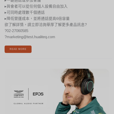
▸一鍵通話​​或參加會議
▸與會者可以從任何個人設備自由加入
▸可同時處理數千個通話
▸降低營運成本，並將通話提高6倍容量
欲了解詳情，請立即洽詢華厚了解更多產品訊息?
?02-27060585
?marketing@test.hualiteq.com
READ MORE
[新
聞]
EPOS
X
ASTON
MARTIN
COGNIZANT
F1
車
隊
推
出
聯
名
耳
機
ADAPT
660
AMC