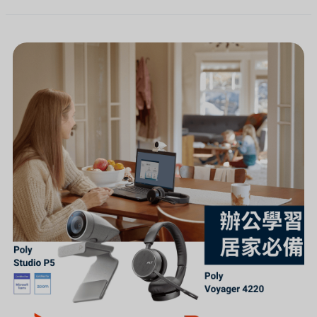
[新
聞]
遠
距
教
學
本
周
開
跑！
POLY
居
家
防
疫
組
合
包
幫
您
一
次
搞
定！