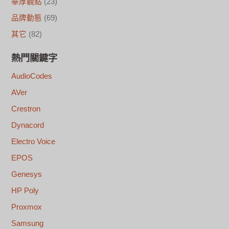
華厚觀點
(23)
品牌動態
(69)
其它
(82)
熱門關鍵字
AudioCodes
AVer
Crestron
Dynacord
Electro Voice
EPOS
Genesys
HP Poly
Proxmox
Samsung