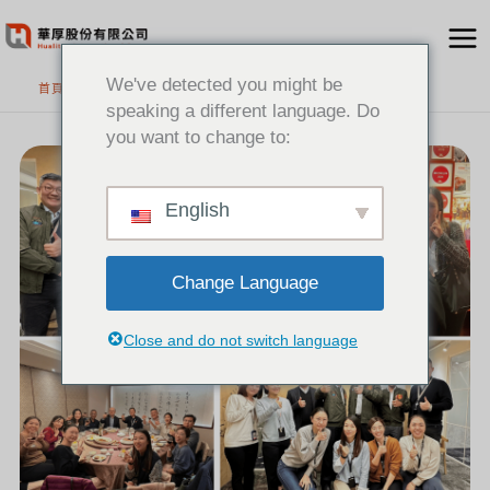
跳
至
主
We've detected you might be
首頁
要
speaking a different language. Do
內
you want to change to:
[新
容
聞]
熱
烈
歡
迎
GENESYS
English
原
廠
夥
伴
蒞
臨
台
灣
Change Language
Close and do not switch language