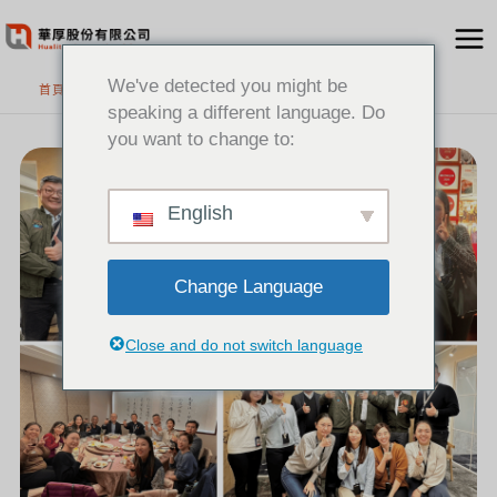
跳
至
主
We've detected you might be
首頁
要
speaking a different language. Do
內
you want to change to:
[新
容
聞]
熱
烈
歡
迎
GENESYS
English
原
廠
夥
伴
蒞
臨
台
灣
Change Language
Close and do not switch language