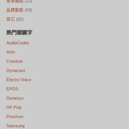
華厚觀點
(23)
品牌動態
(69)
其它
(82)
熱門關鍵字
AudioCodes
AVer
Crestron
Dynacord
Electro Voice
EPOS
Genesys
HP Poly
Proxmox
Samsung