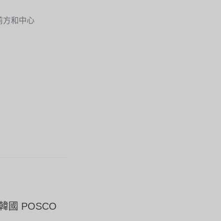
前方和中心
獲得韓國 POSCO