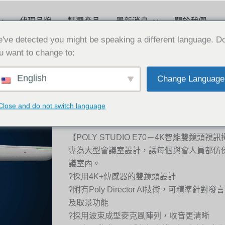
代理品牌
精選產品
最新消息
關於我們
've detected you might be speaking a different language. D
u want to change to:
[新
English
Change Language
聞]
2022-07-26
大
型
會
議
[新聞] 大型會議室必備 hp poly STU
室
Close and do not switch language
必
備
智能雙鏡頭視訊攝影機
HP
POLY
STUDIO
E70
【POLY STUDIO E70－4K智能雙鏡頭視
－
4K
智
專為大型會議室設計，讓每個與會人員都仿
能
雙
鏡
議室內。
頭
視
?採用4K+傳感器的雙鏡頭設計
訊
攝
影
?附有Poly Director AI技術，可精準針
機
及取景功能
?採用波束成型麥克風陣列，收音更清晰