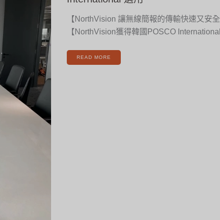
韓
國
POSCO
【NorthVision 讓無線簡報的傳輸快速又安
INTERNATIONAL
選
用
【NorthVision獲得韓國POSCO Internatio
READ MORE