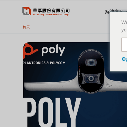
跳
至
解決方案
主
We
要
首頁
yo
內
容