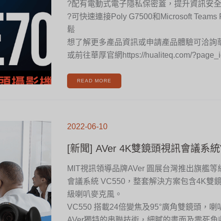
?配有電動式電子隱私保密蓋，提升資訊安
?可快速連接Poly G7500和Microsoft Tea
鬆
想了解更多產品資訊或申請產品體驗可洽詢
或前往華厚官網https://hualiteq.com/?page_i
READ MORE
[新
聞]
2022-06-10
AVER
4K
雙
鏡
[新聞] AVer 4K雙鏡頭視訊會議系統
頭
視
訊
會
議
MIT視訊領導品牌AVer 圓展台灣推出旗艦
系
統
會議系統 VC550，整套解決方案包含4K
VC550
新
上
級喇叭麥克風。
市
VC550 搭載24倍變焦及95°廣角雙鏡頭，
AVer獨特的串聯技術，細膩的畫面及零死