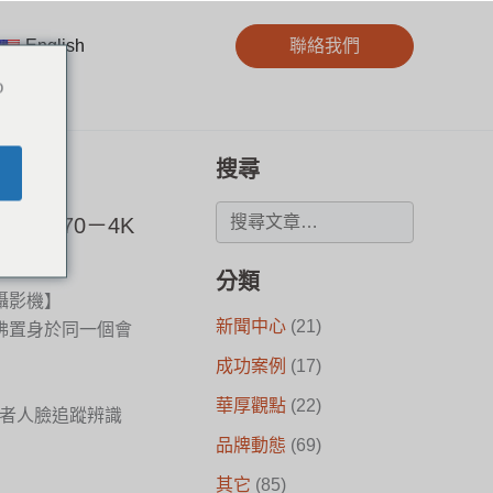
English
聯絡我們
o
搜尋
DIO E70－4K
分類
訊攝影機】
新聞中心
(21)
佛置身於同一個會
成功案例
(17)
華厚觀點
(22)
對發言者人臉追蹤辨識
品牌動態
(69)
其它
(85)