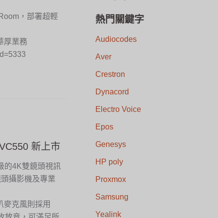
全
ms Room，部署超輕
熱門關鍵字
Audiocodes
華厚業務
d=5333
Aver
Crestron
Dynacord
Electro Voice
Epos
Genesys
VC550 新上市
HP poly
等級的4K雙鏡頭視訊
雙鏡頭攝影機及專業
Proxmox
Samsung
喇叭麥克風則採用
Yealink
角收放音，可滿足所