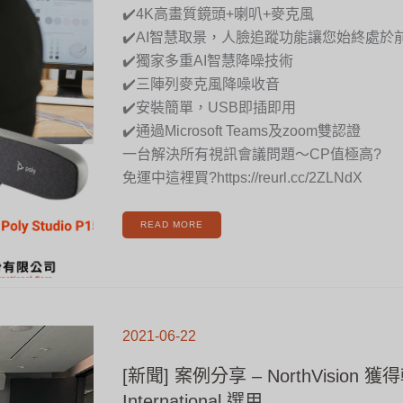
中
永
✔️4K高畫質鏡頭+喇叭+麥克風
遠
是
✔️AI智慧取景，人臉追蹤功能讓您始終處於
C
位
✔️獨家多重AI智慧降噪技術
✔️三陣列麥克風降噪收音
✔️安裝簡單，USB即插即用
✔️通過Microsoft Teams及zoom雙認證
一台解決所有視訊會議問題～CP值極高?
免運中這裡買?https://reurl.cc/2ZLNdX
READ MORE
[新
聞]
2021-06-22
案
例
分
享
[新聞] 案例分享 – NorthVision 
–
NORTHVISION
獲
International 選用
得