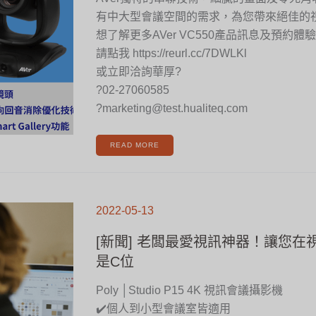
有中大型會議空間的需求，為您帶來絕佳的
想了解更多AVer VC550產品訊息及預約體驗
請點我 https://reurl.cc/7DWLKl
或立即洽詢華厚?
?02-27060585
?marketing@test.hualiteq.com
READ MORE
[新
聞]
2022-05-13
老
闆
最
愛
[新聞] 老闆最愛視訊神器！讓您在
視
訊
神
是C位
器！
讓
您
在
Poly │Studio P15 4K 視訊會議攝影機
視
訊
會
✔️個人到小型會議室皆適用
議