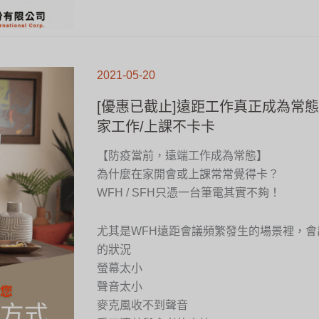
[優
惠
2021-05-20
已
截
止]
遠
[優惠已截止]遠距工作真正成為常
距
工
作
家工作/上課不卡卡
真
正
成
為
【防疫當前，遠端工作成為常態】
常
態，
怎
為什麼在家開會或上課常常覺得卡？
麼
幫
助
WFH / SFH只憑一台筆電其實不夠！
在
家
工
作/
上
尤其是WFH遠距會議頻繁發生的場景裡，
課
不
卡
的狀況
卡
螢幕太小
聲音太小
麥克風收不到聲音