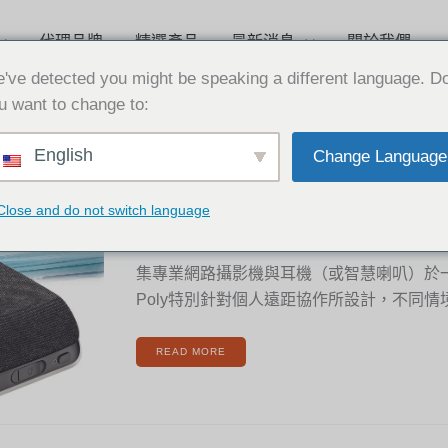
代理品牌
精選產品
最新消息
關於我們
've detected you might be speaking a different language. D
u want to change to:
[新
English
Change Language
聞]
2021-08-11
特
別
針
對
[新聞] 特別針對個人遠距協作所設計的h
個
Close and do not switch language
人
遠
Studio P5 Kit
距
協
作
所
集專業網路攝影機與耳機（或智慧喇叭）於
設
計
的
Poly特別針對個人遠距協作所設計，不同情
HP
POLY
STUDIO
P5
KIT
READ MORE