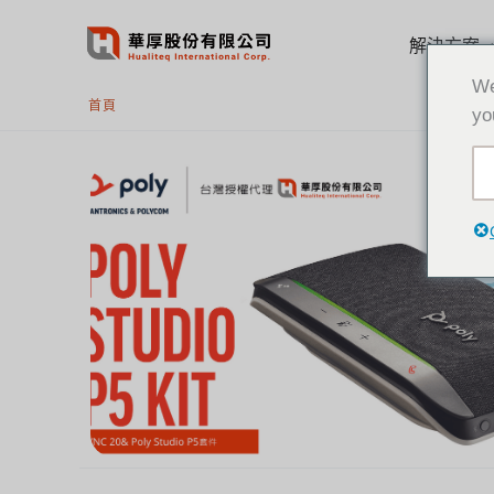
跳
至
解決方案
主
We
要
首頁
yo
內
容