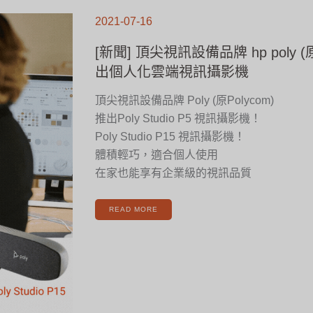
[新
聞]
2021-07-16
頂
尖
視
訊
[新聞] 頂尖視訊設備品牌 hp poly (原
設
備
品
出個人化雲端視訊攝影機
牌
HP
POLY
(原
頂尖視訊設備品牌 Poly (原Polycom)
POLYCOM)
推
出
推出Poly Studio P5 視訊攝影機！
個
人
化
Poly Studio P15 視訊攝影機！
雲
端
體積輕巧，適合個人使用
視
訊
攝
在家也能享有企業級的視訊品質
影
機
READ MORE