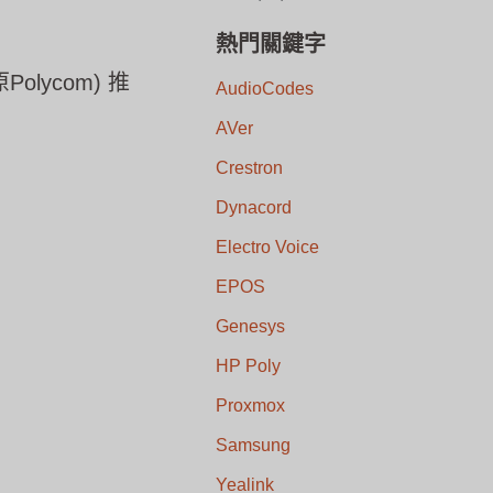
熱門關鍵字
Polycom) 推
AudioCodes
AVer
Crestron
Dynacord
Electro Voice
EPOS
Genesys
HP Poly
Proxmox
Samsung
Yealink