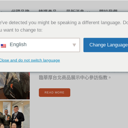
代理品牌
精選產品
最新消息
關於我們
've detected you might be speaking a different language. D
u want to change to:
[新
English
Change Language
聞]
2022-12-09
熱
烈
歡
迎
[新聞] 熱烈歡迎Genesys原廠夥
GENESYS
Close and do not switch language
原
廠
夥
伴
本周非常榮幸能邀請到Genesys的原廠夥
蒞
臨
臨華厚台北商品展示中心參訪指教。
台
灣
READ MORE