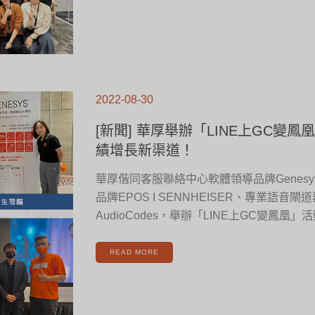
[新
聞]
2022-08-30
華
厚
舉
辦
[新聞] 華厚舉辦「LINE上GC變鳳
「LINE
上
GC
績增長新渠道！
變
鳳
凰」
客
華厚偕同客服聯絡中心軟體領導品牌Genes
服
變
身
品牌EPOS I SENNHEISER、專業語音
業
績
增
AudioCodes，舉辦「LINE上GC變鳳凰
長
新
渠
道！
READ MORE