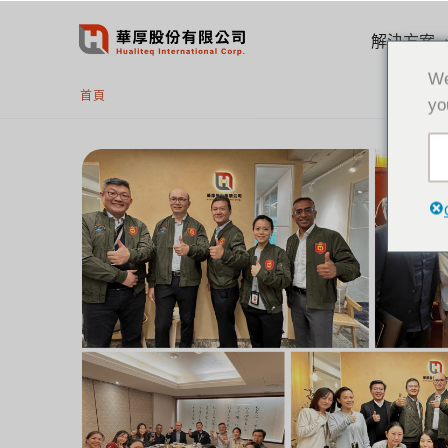
跳
至
解決方案
主
We
要
首頁
yo
內
容