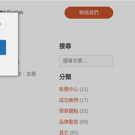
English
聯絡我們
o
搜尋
伴蒞臨台灣
伴們一同餐敘，並親
分類
新聞中心
(21)
成功案例
(17)
華厚觀點
(22)
品牌動態
(69)
其它
(85)