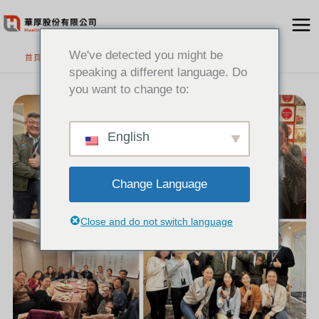
跳
至
主
We've detected you might be
首頁
要
speaking a different language. Do
內
you want to change to:
[新
容
聞]
熱
烈
歡
迎
GENESYS
English
原
廠
夥
伴
蒞
臨
台
灣
Change Language
Close and do not switch language