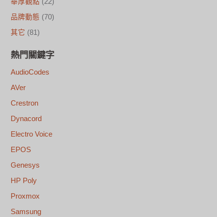
華厚觀點
(22)
品牌動態
(70)
其它
(81)
熱門關鍵字
AudioCodes
AVer
Crestron
Dynacord
Electro Voice
EPOS
Genesys
HP Poly
Proxmox
Samsung