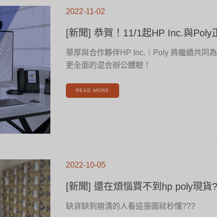
[新
聞]
2022-11-02
恭
賀！
11/1
起
[新聞] 恭賀！11/1起HP Inc.與Po
HP
INC.
與
POLY
正
華厚與合作夥伴HP Inc.｜Poly 將繼續共
式
合
更全面的混合辦公體驗！
併！
READ MORE
[新
聞]
2022-10-05
還
在
煩
惱
[新聞] 還在煩惱買不到hp poly現貨
買
不
到
HP
POLY
缺貨缺到崩潰的人看這張圖就秒懂???
現
貨?