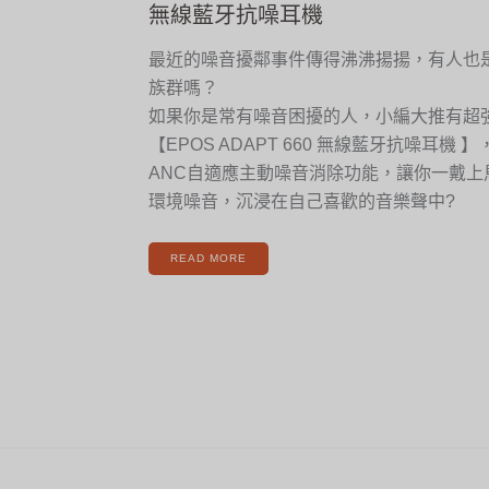
群
無線藍牙抗噪耳機
必
備
－
EPOS
最近的噪音擾鄰事件傳得沸沸揚揚，有人也
ADAPT
660
無
族群嗎？
線
藍
牙
如果你是常有噪音困擾的人，小編大推有超
抗
噪
【EPOS ADAPT 660 無線藍牙抗噪耳機
耳
機
ANC自適應主動噪音消除功能，讓你一戴上
環境噪音，沉浸在自己喜歡的音樂聲中?
READ MORE
[新