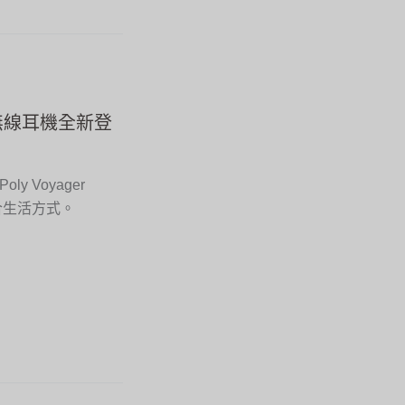
60 真無線耳機全新登
y Voyager
混合生活方式。