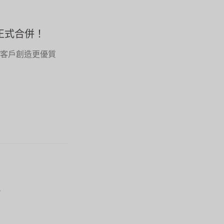
ly正式合併！
同為客戶創造更優質
?