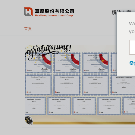
跳
至
解決方案
主
We
要
首頁
yo
內
容