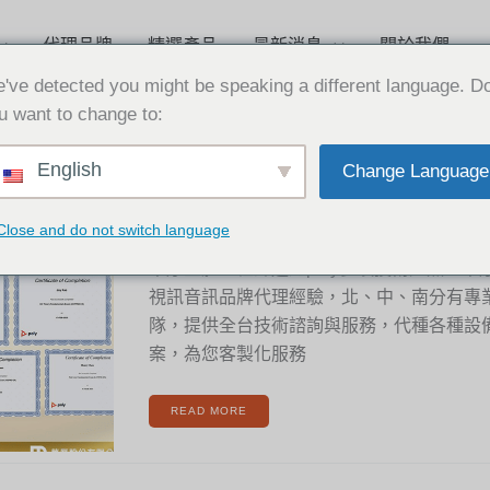
代理品牌
精選產品
最新消息
關於我們
've detected you might be speaking a different language. D
u want to change to:
賀!
English
Change Language
華
2023-05-09
厚
全
體
工
賀! 華厚全體工程師 通過hp poly
程
Close and do not switch language
師
通
過
HP
華厚全體工程師通過poly多項技術證照。華
POLY
多
視訊音訊品牌代理經驗，北、中、南分有專
項
技
術
隊，提供全台技術諮詢與服務，代種各種設
證
照
案，為您客製化服務
READ MORE