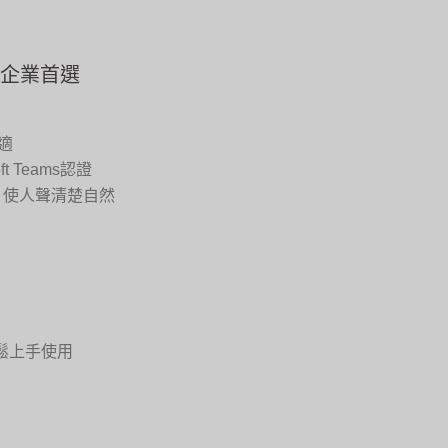
－企業首選
適
ft Teams認證
，使人聲清楚自然
輕鬆上手使用