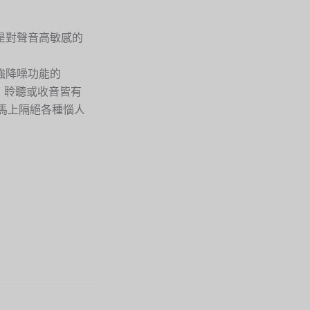
是對聲音高敏感的
強降噪功能的
 】，聆聽或收音皆有
馬上隔絕各種惱人