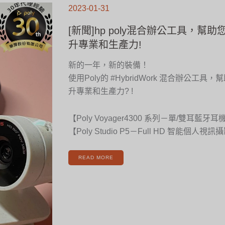
聞]HP
2023-01-31
POLY
混
合
辦
[新聞]hp poly混合辦公工具，幫
公
工
具，
升專業和生產力!
幫
助
您
在
新的一年，新的裝備！
新
的
年
使用Poly的 #HybridWork 混合辦公工
度
提
升
升專業和生產力? !
專
業
和
生
產
【Poly Voyager4300 系列－單/雙耳藍牙耳
力!
【Poly Studio P5－Full HD 智能個人視
READ MORE