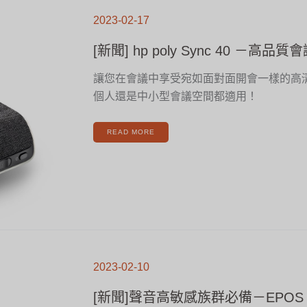
[新
聞]
2023-02-17
HP
POLY
SYNC
40
[新聞] hp poly Sync 40 －高
－
高
品
質
會
讓您在會議中享受宛如面對面開會一樣的高
議
必
個人還是中小型會議空間都適用！
備
揚
聲
器
READ MORE
[新
聞]
2023-02-10
聲
音
高
敏
[新聞]聲音高敏感族群必備－EPOS AD
感
族