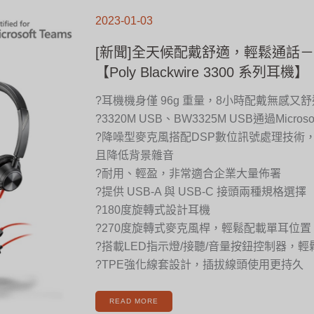
[新
聞]
2023-01-03
全
天
候
配
[新聞]全天候配戴舒適，輕鬆通話
戴
舒
適，
【Poly Blackwire 3300 系列耳機】
輕
鬆
通
話
?耳機機身僅 96g 重量，8小時配戴無感又舒
－
企
業
?3320M USB、BW3325M USB通過Microso
首
選
【POLY
?降噪型麥克風搭配DSP數位訊號處理技術
BLACKWIRE
3300
且降低背景雜音
系
列
耳
?耐用、輕盈，非常適合企業大量佈署
機】
?提供 USB-A 與 USB-C 接頭兩種規格選擇
?180度旋轉式設計耳機
?270度旋轉式麥克風桿，輕鬆配載單耳位置
?搭載LED指示燈/接聽/音量按鈕控制器，
?TPE強化線套設計，插拔線頭使用更持久
READ MORE