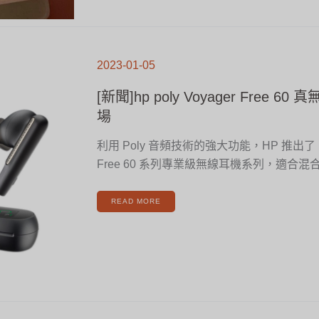
[新
聞]HP
2023-01-05
POLY
VOYAGER
FREE
60
[新聞]hp poly Voyager Free 
真
無
線
場
耳
機
全
新
利用 Poly 音頻技術的強大功能，HP 推出了 Pol
登
場
Free 60 系列專業級無線耳機系列，適合
READ MORE