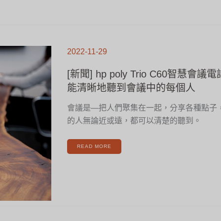
[新
聞]
2022-11-29
HP
POLY
TRIO
C60
[新聞] hp poly Trio C60智慧
智
慧
會
能清晰地聽到會議中的每個人
議
電
話
–
會議是—把人們聚集在一起，分享各種點子
無
論
遠
的人無論近或遠，都可以清楚的聽到。
近
都
能
清
晰
READ MORE
地
聽
到
會
議
中
的
每
個
人