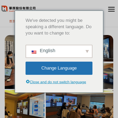
跳
至
主
We've detected you might be
首頁
要
speaking a different language. Do
內
you want to change to:
[新
容
聞]
SAMSUNG&HP
POLY
原
廠
教
English
育
訓
練
日
Change Language
Close and do not switch language