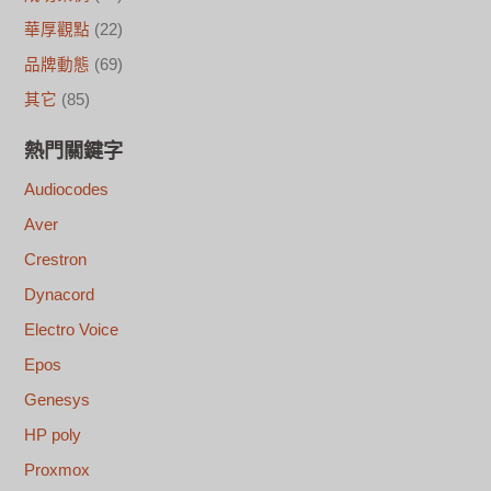
華厚觀點
(22)
品牌動態
(69)
其它
(85)
熱門關鍵字
Audiocodes
Aver
Crestron
Dynacord
Electro Voice
Epos
Genesys
HP poly
Proxmox