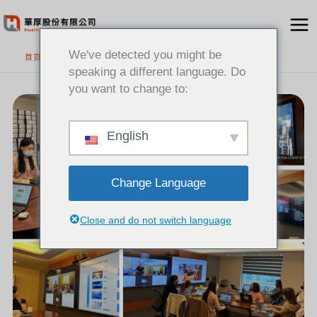
跳
至
主
We've detected you might be
首頁
要
speaking a different language. Do
內
you want to change to:
[新
容
聞]
SAMSUNG&HP
POLY
原
廠
教
English
育
訓
練
日
Change Language
Close and do not switch language