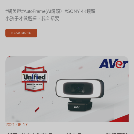
#網美燈#AutoFrame(AI鏡頭）#SONY 4K鏡頭
小孩子才做選擇，我全都要
READ MORE
[新
聞]
恭
喜
台
灣
精
品
AVER
新
產
品
CAM130
獲
得
國
際
大
獎
肯
定
2021-06-17