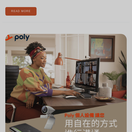
READ MORE
[優
惠
已
截
止]
遠
距
工
作
真
正
成
為
常
態，
怎
麼
幫
助
在
家
工
作/
上
課
不
卡
卡