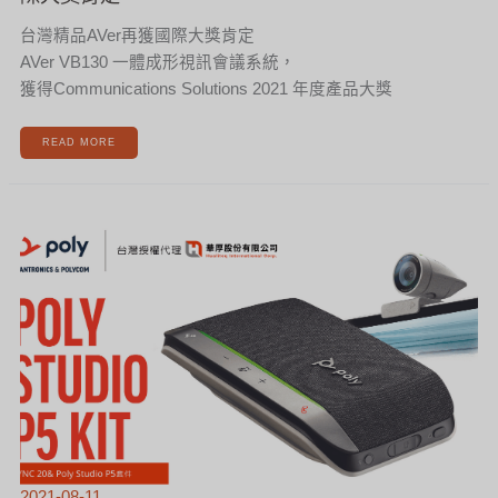
台灣精品AVer再獲國際大獎肯定
AVer VB130 一體成形視訊會議系統，
獲得Communications Solutions 2021 年度產品大獎
READ MORE
[新
聞]
特
別
針
對
個
人
遠
距
協
作
所
設
計
的
HP
POLY
STUDIO
P5
KIT
2021-08-11