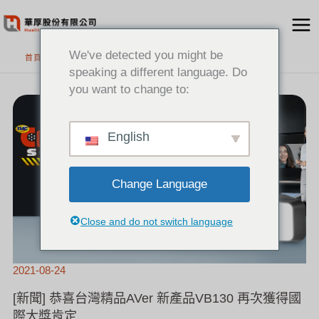
跳
至
主
We've detected you might be
首頁
要
speaking a different language. Do
內
you want to change to:
[新
容
聞]
恭
喜
台
灣
精
English
品
AVER
新
產
品
VB130
再
次
Change Language
獲
得
國
際
大
獎
Close and do not switch language
肯
定
2021-08-24
[新聞] 恭喜台灣精品AVer 新產品VB130 再次獲得國
際大獎肯定