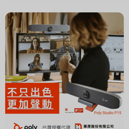
[新
聞]
頂
尖
視
訊
設
備
品
牌
HP
POLY
(原
POLYCOM)
推
出
個
人
化
雲
端
視
訊
攝
影
機