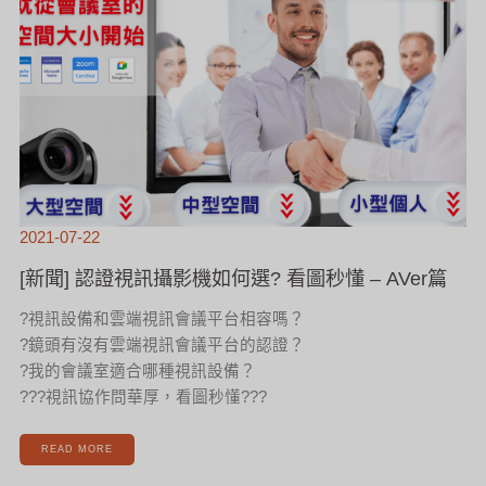
如
何
選?
看
圖
秒
懂
–
AVER
篇
2021-07-22
[新聞] 認證視訊攝影機如何選? 看圖秒懂 – AVer篇
?視訊設備和雲端視訊會議平台相容嗎？
?鏡頭有沒有雲端視訊會議平台的認證？
?我的會議室適合哪種視訊設備？
??‍?視訊協作問華厚，看圖秒懂?‍??
READ MORE