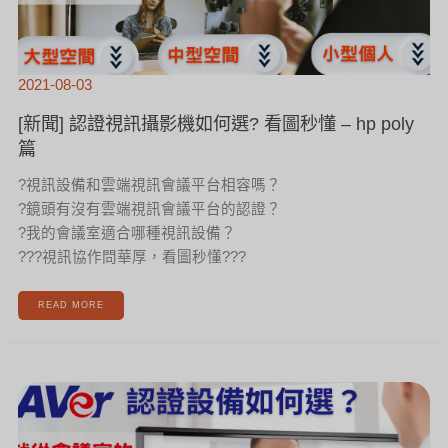
2021-08-03
[新聞] 認證視訊攝影機如何選? 看圖秒懂 – hp poly
篇
?視訊設備和雲端視訊會議平台相容嗎？
?鏡頭有沒有雲端視訊會議平台的認證？
?我的會議室適合哪種視訊設備？
??‍?視訊協作問華厚，看圖秒懂?‍??
READ MORE
[新
聞]
認
證
視
訊
攝
影
機