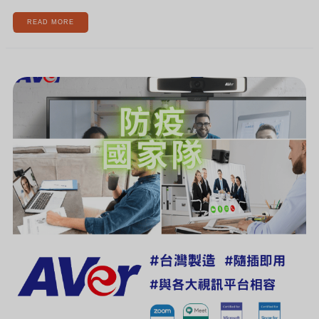
READ MORE
[新
聞]
疫
情
加
劇，
你
需
要
視
訊
防
疫
國
家
隊
的
援
助！