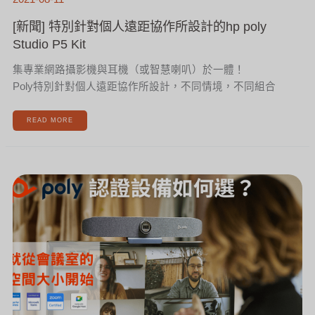
[新聞] 特別針對個人遠距協作所設計的hp poly
Studio P5 Kit
集專業網路攝影機與耳機（或智慧喇叭）於一體！
Poly特別針對個人遠距協作所設計，不同情境，不同組合
READ MORE
[新
聞]
認
證
視
訊
攝
影
機
如
何
選?
看
圖
秒
懂
–
HP
POLY
篇