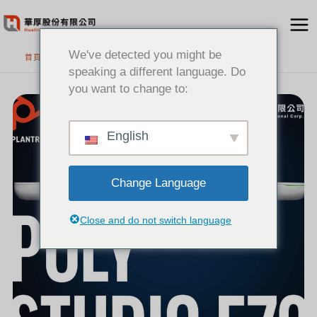
跳
至
主
We've detected you might be
首頁
要
speaking a different language. Do
內
you want to change to:
[新
容
聞]
大
型
會
議
室
English
必
備
HP
POLY
STUDIO
E70
－
4K
Change Language
智
能
雙
鏡
頭
視
Close and do not switch language
訊
攝
影
機