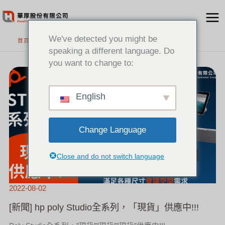
跳
至
主
We've detected you might be
首頁
要
speaking a different language. Do
內
you want to change to:
[新
容
聞]
HP
POLY
STUDIO
全
系
English
列，
「現
貨」
供
應
中!!!
Change Language
Close and do not switch language
2022-08-02
[新聞] hp poly Studio全系列，「現貨」供應中!!!