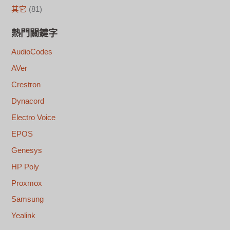
其它
(81)
熱門關鍵字
AudioCodes
AVer
Crestron
Dynacord
Electro Voice
EPOS
Genesys
HP Poly
Proxmox
Samsung
Yealink