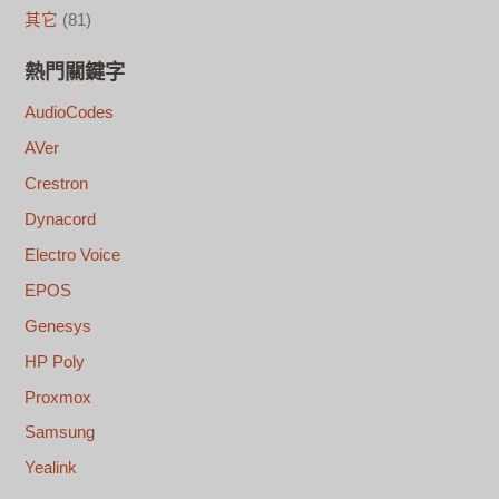
其它
(81)
熱門關鍵字
AudioCodes
AVer
Crestron
Dynacord
Electro Voice
EPOS
Genesys
HP Poly
Proxmox
Samsung
Yealink