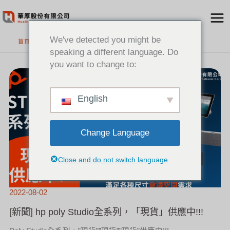
跳
至
主
We've detected you might be
首頁
要
speaking a different language. Do
內
you want to change to:
[新
容
聞]
HP
POLY
STUDIO
全
系
English
列，
「現
貨」
供
應
中!!!
Change Language
Close and do not switch language
2022-08-02
[新聞] hp poly Studio全系列，「現貨」供應中!!!