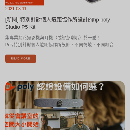
2021-08-11
[新聞] 特別針對個人遠距協作所設計的hp poly
Studio P5 Kit
集專業網路攝影機與耳機（或智慧喇叭）於一體！
Poly特別針對個人遠距協作所設計，不同情境，不同組合
READ MORE
[新
聞]
認
證
視
訊
攝
影
機
如
何
選?
看
圖
秒
懂
–
HP
POLY
篇