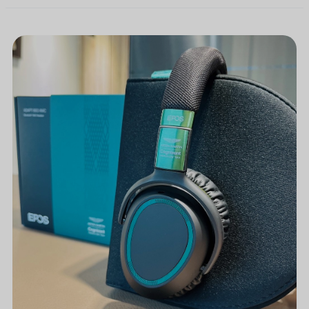
[新
聞]
賽
車
粉
必
收！
EPOS
X
ASTON
MARTIN
F1™
車
隊
限
定
聯
名
款
耳
機
－
【ADAPT
660
AMC】
開
箱！