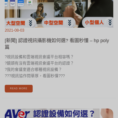
2021-08-03
[新聞] 認證視訊攝影機如何選? 看圖秒懂 – hp poly
篇
?視訊設備和雲端視訊會議平台相容嗎？
?鏡頭有沒有雲端視訊會議平台的認證？
?我的會議室適合哪種視訊設備？
??‍?視訊協作問華厚，看圖秒懂?‍??
READ MORE
[新
聞]
認
證
視