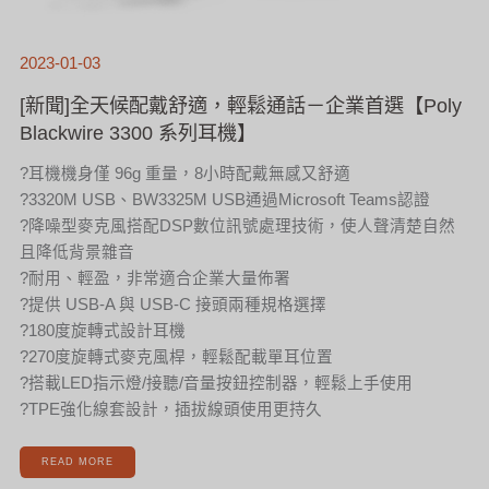
2023-01-03
[新聞]全天候配戴舒適，輕鬆通話－企業首選【Poly
Blackwire 3300 系列耳機】
?耳機機身僅 96g 重量，8小時配戴無感又舒適
?3320M USB、BW3325M USB通過Microsoft Teams認證
?降噪型麥克風搭配DSP數位訊號處理技術，使人聲清楚自然
且降低背景雜音
?耐用、輕盈，非常適合企業大量佈署
?提供 USB-A 與 USB-C 接頭兩種規格選擇
?180度旋轉式設計耳機
?270度旋轉式麥克風桿，輕鬆配載單耳位置
?搭載LED指示燈/接聽/音量按鈕控制器，輕鬆上手使用
?TPE強化線套設計，插拔線頭使用更持久
READ MORE