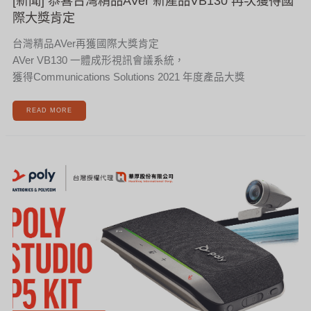
[新聞] 恭喜台灣精品AVer 新產品VB130 再次獲得國
際大獎肯定
台灣精品AVer再獲國際大獎肯定
AVer VB130 一體成形視訊會議系統，
獲得Communications Solutions 2021 年度產品大獎
READ MORE
[新
聞]
特
別
針
對
個
人
遠
距
協
作
所
設
計
的
HP
POLY
STUDIO
P5
KIT