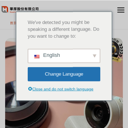
跳
至
主
We've detected you might be
首頁
要
speaking a different language. Do
內
you want to change to:
[新
容
聞]HP
POLY
混
合
辦
公
English
工
具，
幫
助
您
在
新
的
Change Language
年
度
提
升
專
業
Close and do not switch language
和
生
產
力!