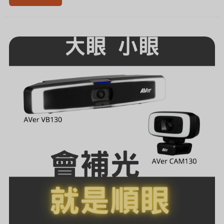
[新
聞]
台
灣
精
品
AVER
智
能
補
光
攝
影
機
CAM130
&
VB130
開
賣
啦
~