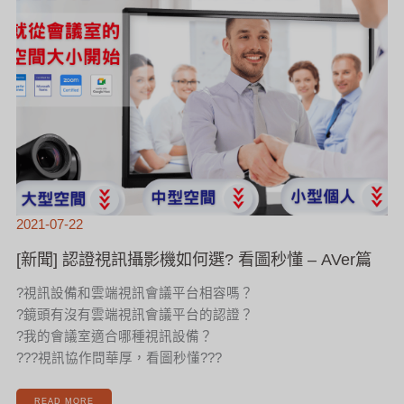
訊
攝
影
機
如
何
選?
看
圖
秒
懂
–
AVER
篇
2021-07-22
[新聞] 認證視訊攝影機如何選? 看圖秒懂 – AVer篇
?視訊設備和雲端視訊會議平台相容嗎？
?鏡頭有沒有雲端視訊會議平台的認證？
?我的會議室適合哪種視訊設備？
??‍?視訊協作問華厚，看圖秒懂?‍??
READ MORE