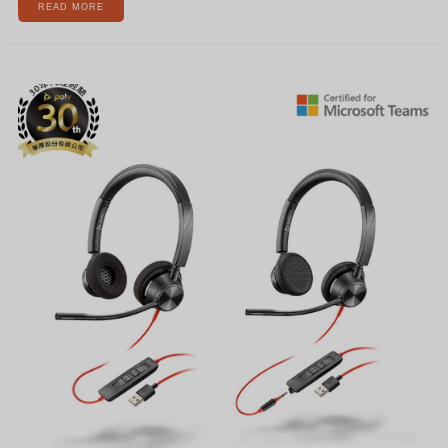
READ MORE
[新
聞]
全
天
候
配
戴
舒
適，
輕
鬆
通
話
－
企
業
首
選
【POLY
BLACKWIRE
3300
系
列
耳
機】