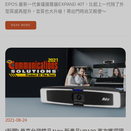
EPOS 最新一代會議揚聲器EXPAND 40T，比起上一代除了外
型質感再提升，音質也大升級！帶出門時尚又輕便～
READ MORE
[新
聞]
恭
喜
台
灣
精
品
AVER
新
產
品
VB130
再
次
獲
得
國
際
大
獎
肯
定
2021-08-24