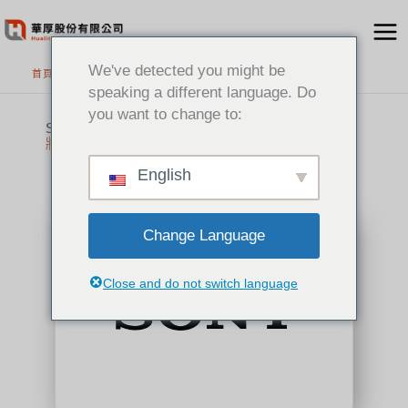
跳
至
主
We've detected you might be
首頁
>
代理品牌
要
speaking a different language. Do
內
you want to change to:
容
Sony
將您的願景化為現實
English
Change Language
Close and do not switch language