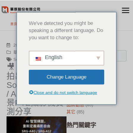
跳
至
主
We've detected you might be
首頁
>
最新消息
要
speaking a different language. Do
內
you want to change to:
容
搜尋
2025-06-03
華厚觀點
,
品牌動態
English
Sony
🎥 不求人也能
分類
拍出專業感！
Change Language
Sony SRG-A12
新聞中心
(21)
成功案例
(17)
/ A40 AI自動取
Close and do not switch language
華厚觀點
(22)
景PTZ攝影機實
品牌動態
(69)
測分享
其它
(85)
熱門關鍵字