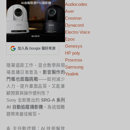
Audiocodes
Aver
Crestron
Dynacord
Electro Voice
Epos
Genesys
加入為 Google 偏好來源
HP poly
Proxmox
隨著遠距工作、混合教學與現
Samsung
場直播日漸普及，
影音製作的
Yealink
門檻也面臨挑戰
——如何減少
人力、提升畫面品質，又能兼
顧預算與操作便利性？
Sony 全新推出的
SRG-A 系列
AI 自動追蹤攝影機
，為這個難
題帶來最佳解答。
🤖 全自動控鏡：AI 技術解放