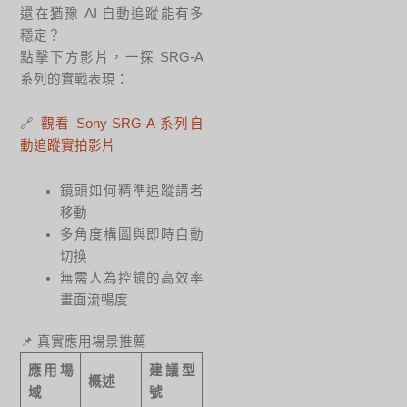
還在猶豫 AI 自動追蹤能有多
穩定？
點擊下方影片，一探 SRG-A
系列的實戰表現：
🔗
觀看 Sony SRG-A 系列自
動追蹤實拍影片
鏡頭如何精準追蹤講者
移動
多角度構圖與即時自動
切換
無需人為控鏡的高效率
畫面流暢度
📌 真實應用場景推薦
應用場
建議型
概述
域
號