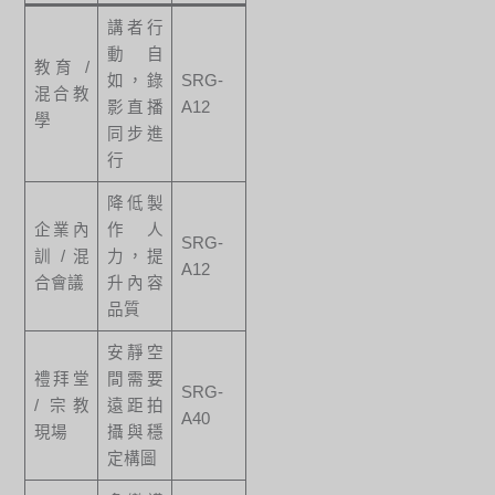
講者行
動自
教育 /
如，錄
SRG-
混合教
影直播
A12
學
同步進
行
降低製
企業內
作人
SRG-
訓 / 混
力，提
A12
合會議
升內容
品質
安靜空
禮拜堂
間需要
SRG-
/ 宗教
遠距拍
A40
現場
攝與穩
定構圖