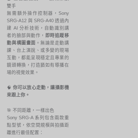
雙手
無需額外操作控制器，Sony
SRG-A12 與 SRG-A40 透過內
建 AI 分析技術，自動識別講
者的臉部與動作，
即時追蹤移
動與構圖畫面
。無論是走動講
課、台上演說、或多變的現場
互動，都能呈現穩定且專業的
鏡頭轉換，打造猶如有導播在
場的視覺效果。
🧠
你可以放心走動，讓攝影機
來跟上你。
🎯 不同距離，一樣出色
Sony SRG-A 系列包含兩款重
點型號，依空間規模與拍攝距
離進行最佳配置：