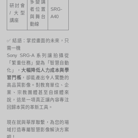
多變講
研討會
者位置
SRG-
/ 大型
與舞台
A40
講座
動線
✅ 結語：掌控畫面的未來，只
需一機
Sony SRG-A 系列讓拍攝從
「繁重任務」變為「智慧自動
化」，
大幅降低人力成本與學
習門檻
，卻能產出令人驚艷的
高品質影像。對教育單位、企
業、宗教團體甚至自媒體來
說，這是一項真正讓內容專注
回歸本質的革新工具。
現在就與華厚聯繫，為您的場
域打造專屬智慧影像解決方案
吧！