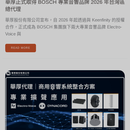
華厚正式取得 BOSCH 專業音響品牌 2026 年台灣區
總代理
華厚股份有限公司宣布，自 2026 年起透過與 Keenfinity 的授權
合作，正式成為 BOSCH 集團旗下兩大專業音響品牌 Electro-
Voice 與
READ MORE
華
厚
代
理
｜
商
用
音
響
系
統
整
合
方
案
─ELECTRO-
VOICE
×
DYNACORD
專
業
擴
聲
應