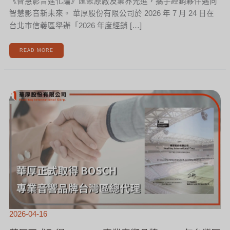
《智慧影音進化論》匯聚原廠及業界先進，攜手經銷夥伴邁向
智慧影音新未來。 華厚股份有限公司於 2026 年 7 月 24 日在
台北市信義區舉辦「2026 年度經銷 […]
READ MORE
華
厚
正
式
取
得
BOSCH
專
業
音
響
品
牌
2026
年
台
灣
區
總
代
理
2026-04-16