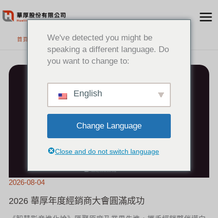
跳
至
主
We've detected you might be
首頁
要
speaking a different language. Do
內
you want to change to:
2026
容
華
厚
年
度
經
銷
English
商
大
會
圓
滿
成
功
Change Language
Close and do not switch language
2026-08-04
2026 華厚年度經銷商大會圓滿成功