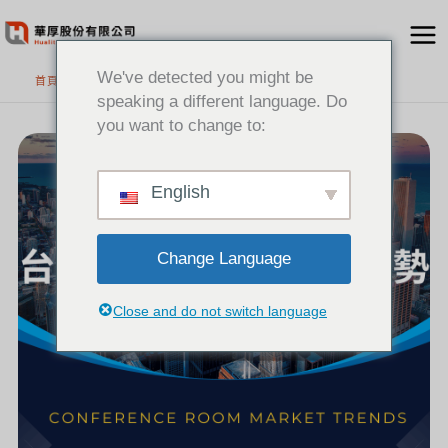
跳
至
主
We've detected you might be
首頁
要
speaking a different language. Do
內
you want to change to:
2026
容
台
灣
會
議
室
市
English
場
趨
勢：
會
議
室
設
備
Change Language
與
會
議
室
系
統
Close and do not switch language
的
巨
大
商
機