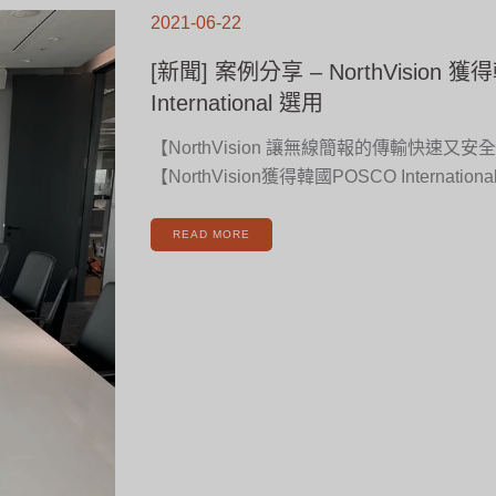
[新
聞]
2021-06-22
案
例
分
享
[新聞] 案例分享 – NorthVision 
–
NORTHVISION
獲
International 選用
得
韓
國
POSCO
【NorthVision 讓無線簡報的傳輸快速又安
INTERNATIONAL
選
用
【NorthVision獲得韓國POSCO Internatio
READ MORE