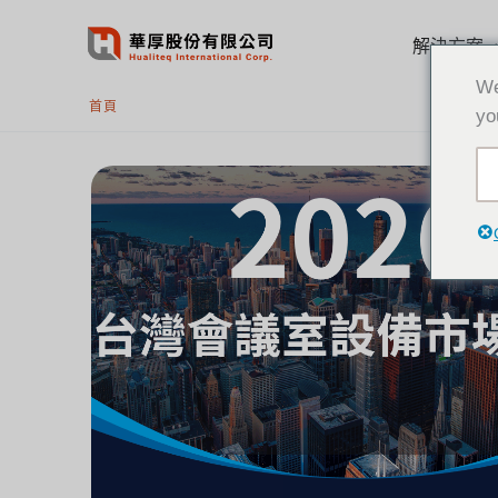
跳
至
解決方案
主
We
要
首頁
yo
內
容