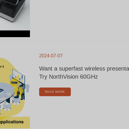
WANT
A
2024-07-07
SUPERFAST
WIRELESS
PRESENTATION
SYSTEM?
Want a superfast wireless present
TRY
NORTHVISION
60GHZ
Try NorthVision 60GHz
READ MORE