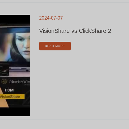
VISIONSHARE
VS
2024-07-07
CLICKSHARE
2
VisionShare vs ClickShare 2
READ MORE