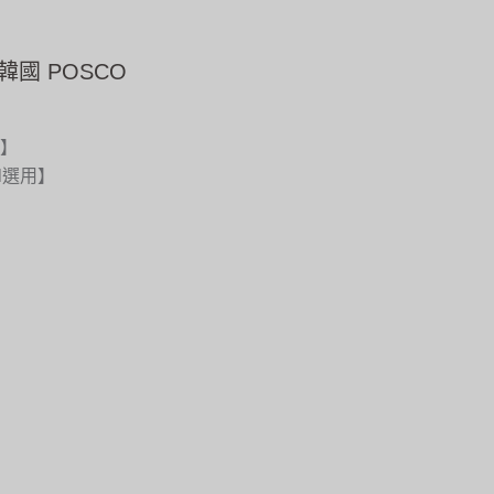
獲得韓國 POSCO
全】
nal選用】