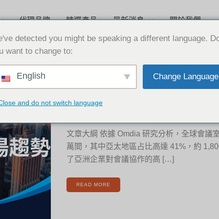
代理品牌
精選產品
最新消息
關於我們
've detected you might be speaking a different language. D
u want to change to:
2026
English
Change Language
台
2025-09-23
灣
會
議
室
2026 台灣會議室市場趨勢：會議
市
Close and do not switch language
場
趨
系統的巨大商機
勢：
會
議
室
文章大綱 依據 Omdia 研究分析，全球會議室總
設
備
與
萬間，其中亞太地區占比高達 41%，約 1,8
會
議
室
了亞洲企業對會議協作的高 […]
系
統
的
巨
大
READ MORE
商
機