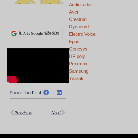
Audiocodes
Aver
Crestron
Dynacord
加入為 Google 偏好來源
Electro Voice
Epos
Genesys
HP poly
Proxmox
Samsung
Yealink
Share the Post:
上一頁
下一篇
Previous
Next