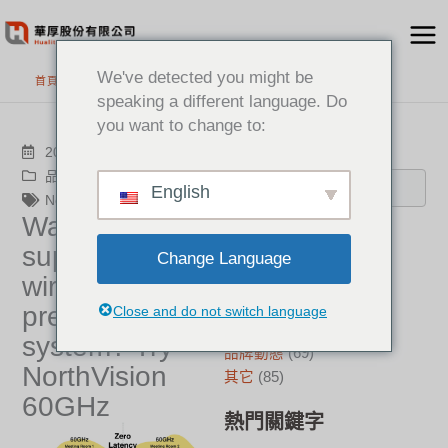
跳
至
主
We've detected you might be
首頁
>
最新消息
要
speaking a different language. Do
內
you want to change to:
容
搜尋
2024-07-07
品牌動態
English
NorthVision
Want a
分類
superfast
Change Language
wireless
新聞中心
(21)
成功案例
(17)
presentation
Close and do not switch language
華厚觀點
(22)
system? Try
品牌動態
(69)
NorthVision
其它
(85)
60GHz
熱門關鍵字