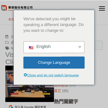
跳
至
主
We've detected you might be
首頁
>
最新消息
要
speaking a different language. Do
內
you want to change to:
容
搜尋
2024-07-07
品牌動態
English
NorthVision
VisionShare vs
分類
ClickShare 2
Change Language
新聞中心
(21)
成功案例
(17)
Close and do not switch language
華厚觀點
(22)
品牌動態
(69)
其它
(85)
熱門關鍵字
加入為 Google 偏好來源