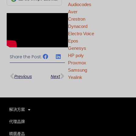
Audiocodes
Aver
Crestron
Dynacord
Electro Voice
Epos
Genesys
HP poly
Share the Post:
上一頁
下一篇
Proxmox
Samsung
Previous
Next
Yealink
解決方案
代理品牌
精選產品