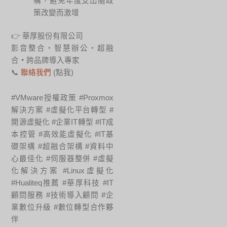
構，避免年度支出隨政
策改變而激增
👉 華厚股份有限公司
影音整合・智慧辦公・超融
合
・
跨品牌導入專家
📞
聯絡我們
(點我)
#VMware授權政策 #Proxmox
解決方案 #虛擬化平台轉型 #
開源虛擬化 #企業IT轉型 #IT成
本控管 #高效能虛擬化 #IT基
礎架構 #超融合架構 #資料中
心最佳化 #伺服器整併 #虛擬
化解決方案 #Linux虛擬化
#Hualiteq推薦 #華厚科技 #IT
顧問服務 #技術導入顧問 #企
業數位升級 #數位轉型合作夥
伴