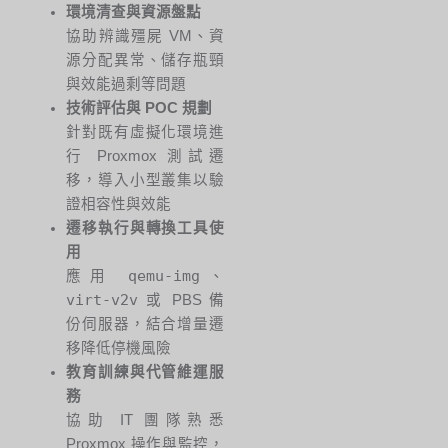
環境清查與資源盤點
協助辨識殭屍 VM、資
源分配異常、儲存瓶頸
與效能過剩等問題
技術評估與 POC 規劃
針對既有虛擬化環境進
行 Proxmox 測試遷
移，導入小型叢集以驗
證相容性與效能
遷移執行與轉換工具使
用
qemu-img
應用
、
virt-v2v
或 PBS 備
份伺服器，結合增量遷
移降低停機風險
教育訓練與代管維運服
務
協助 IT 團隊熟悉
Proxmox 操作與監控，