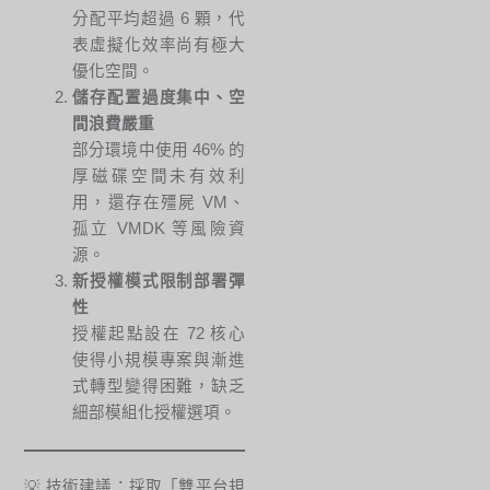
分配平均超過 6 顆，代
表虛擬化效率尚有極大
優化空間。
儲存配置過度集中、空
間浪費嚴重
部分環境中使用 46% 的
厚磁碟空間未有效利
用，還存在殭屍 VM、
孤立 VMDK 等風險資
源。
新授權模式限制部署彈
性
授權起點設在 72 核心
使得小規模專案與漸進
式轉型變得困難，缺乏
細部模組化授權選項。
💡 技術建議：採取「雙平台規