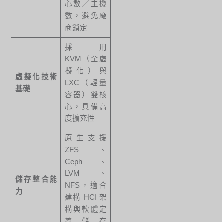
心數／主機
數，避免廠
商鎖定
採用
KVM（全虛
擬化）與
虛擬化技術
LXC（輕量
基礎
容器）雙核
心，具備高
度擴充性
原生支援
ZFS、
Ceph、
LVM、
儲存整合能
NFS，適合
力
建構 HCI 架
構與軟體定
義儲存