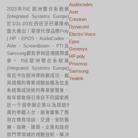
Audiocodes
2023年ISE 歐洲整合系統展
Aver
(Integrated Systems Europe)
Crestron
於1/31-2/3在西班牙巴塞隆納
Dynacord
盛大展出！華厚代理品牌Poly
Electro Voice
| HP、EPOS、AudioCodes、
Epos
AVer、ScreenBeam、FTI及
Genesys
Samsung都有參與這場國際盛
HP poly
會。 ISE歐洲整合系統展
Proxmox
(Integrated Systems Europe)
Samsung
是迄今在歐洲舉辦最成功、最
Yealink
具規模的專業視聽設備及信息
系統集成技術的專業展覽會，
每年都會吸引來自不同國家將
近一千個參展企業以及超過9
萬的參觀人次，展會彙集了應
用在教育培訓、交通、安防醫
療、娛樂、建築、企業和政府
部門等領域的視聽技術、解決