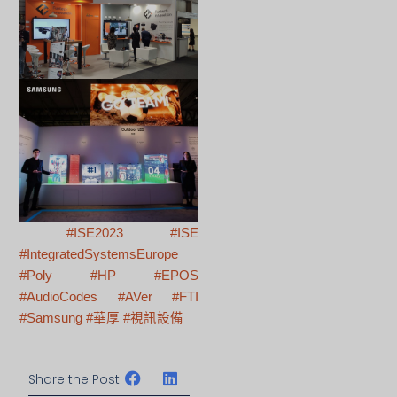
#ISE2023
#ISE
#IntegratedSystemsEurope
#Poly
#HP
#EPOS
#AudioCodes
#AVer
#FTI
#Samsung
#華厚
#視訊設備
Share the Post: