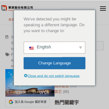
跳
至
主
We've detected you might be
首頁
>
最新消息
要
speaking a different language. Do
內
you want to change to:
容
搜尋
2023-02-07
其它
Samsung
,
ISE2023
,
ISE
,
English
IntegratedSystemsEurope
,
FTI
,
Poly
,
視訊設備
,
華厚
,
分類
Aver
,
EPOS
,
Audiocodes
,
Change Language
HP
新聞中心
(21)
成功案例
(17)
Close and do not switch language
華厚觀點
(22)
品牌動態
(69)
其它
(85)
熱門關鍵字
加入為 Google 偏好來源