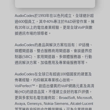
AudioCodes於1993年在以色列成立，全球總計超
過600個員工，其中40%專注於R&D研發作業，擁
有20年以上的電信產業經驗，更是全球VoIP與數
據通訊市場的領導者。
AudioCodes的產品與解決方案包括有：IP話機、
媒體閘道器、整合服務商用閘道器、會談邊界控
制器(SBC) 、家用閘道器、多媒體服務器、行動
通訊解決方案、加值應用及專業級服務等等。
AudioCodes在全球已有超過100個國家的建置及
佈署經驗，均仰賴其專業核心技術－
VoIPerfect™，創造出優異的VoIP網路元素及高清
晰(HD)的語音品質，不僅建立良好的客戶評價，
更與多家知名電信廠商如：BroadSoft, Microsoft,
Avaya, Genesys, Nokia-Siemens, Alcatel-Lucent
等等擁有良好的合作夥伴關係，可為企業提供最