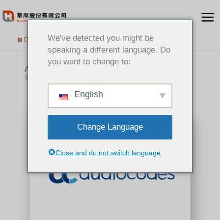
跳
至
主
We've detected you might be
首頁
>
代理品牌
要
speaking a different language. Do
內
you want to change to:
容
AudioCodes
來自以色列的多媒體通訊架構大廠
English
Change Language
Close and do not switch language