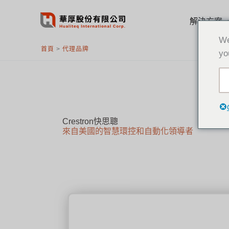
跳
至
解決方案
主
We
要
首頁
>
代理品牌
yo
內
容
Crestron快思聰
來自美國的智慧環控和自動化領導者