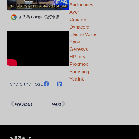
Audiocodes
Aver
加入為 Google 偏好來源
Crestron
Dynacord
Electro Voice
Epos
Genesys
HP poly
Proxmox
Samsung
Yealink
Share the Post:
上一頁
下一篇
Previous
Next
解決方案