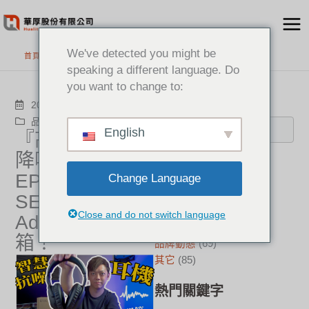
跳
至
主
We've detected you might be
首頁
>
最新消息
要
speaking a different language. Do
內
you want to change to:
容
搜尋
2024-12-29
品牌動態
EPOS
English
『高音質的主動
降噪耳機』
分類
EPOS
Change Language
新聞中心
(21)
SENNHEISER
成功案例
(17)
Close and do not switch language
Adapt 660 開
華厚觀點
(22)
箱！
品牌動態
(69)
其它
(85)
熱門關鍵字