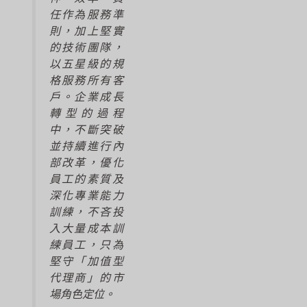
任作為服務準
則，加上堅實
的技術團隊，
以五星級的規
格服務所有客
戶。企業成長
轉型的過程
中，不斷突破
並持續進行內
部改革，優化
員工的素質及
深化專業能力
訓練，不吝投
入大量成本訓
練員工，只為
堅守「加值型
代理商」的市
場角色定位。