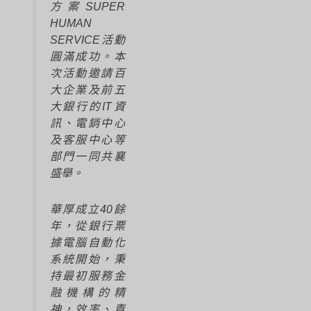
方案SUPER
HUMAN
SERVICE活動
圓滿成功。本
次活動邀請百
大企業及前五
大銀行的IT資
訊、電銷中心
及客服中心等
部門一同共襄
盛舉。
華厚成立40餘
年，從銀行票
據電腦自動化
系統開始，秉
持最初服務金
融機構的精
神，效率、責