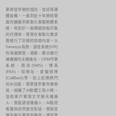
華厚從早期的視訊、音訊等硬
體設備，一直到近十年將經營
面向擴展到客製化客服軟體系
統。有別於一般傳統刻板印象
的代理商，華厚在客製化需求
面進行了巨幅的加值內容。以
Genesys為例，語音系統(IVR)
的海量開發、規劃、整合銀行
端複雜的主機後台、CRM作業
系統、簡訊(SMS)、傳真
(FAX)、短網址、虛擬排隊
(CallBack)等，加上近期熱門
的AI功能，華厚提早數年做佈
局，組織了AI軟體工程小隊，
協助客戶實現文字聊天機器
人、智能語音機器人、AI監控
客服與自然語言對話、預測並
識別客戶需求的路徑，達到準