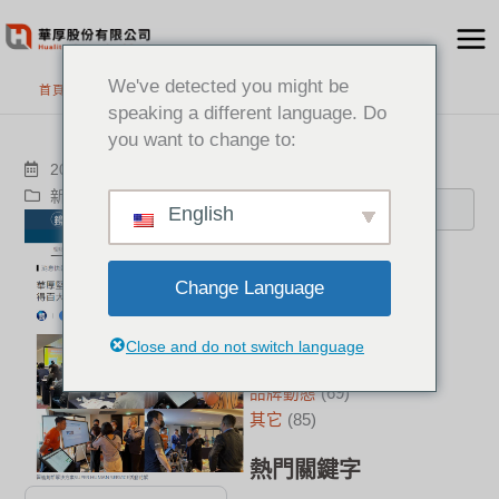
跳
至
主
We've detected you might be
首頁
>
最新消息
要
speaking a different language. Do
內
you want to change to:
容
搜尋
2023-08-11
新聞中心
Genesys
English
分類
Change Language
新聞中心
(21)
成功案例
(17)
Close and do not switch language
華厚觀點
(22)
品牌動態
(69)
其它
(85)
熱門關鍵字