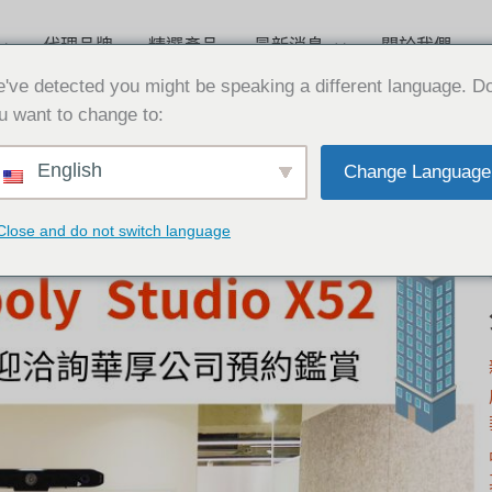
代理品牌
精選產品
最新消息
關於我們
've detected you might be speaking a different language. D
u want to change to:
English
Change Language
Close and do not switch language