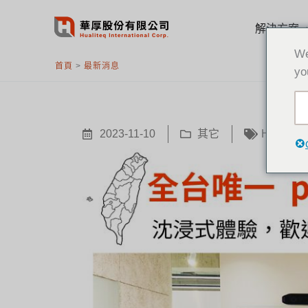
跳
至
解決方案
主
We
要
首頁
>
最新消息
yo
內
容
2023-11-10
其它
HP Poly