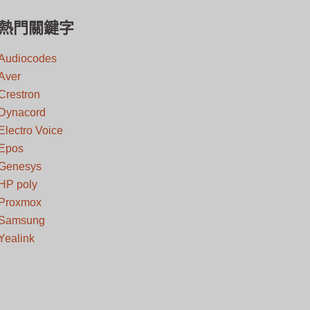
熱門關鍵字
Audiocodes
Aver
Crestron
Dynacord
Electro Voice
Epos
Genesys
HP poly
Proxmox
Samsung
Yealink