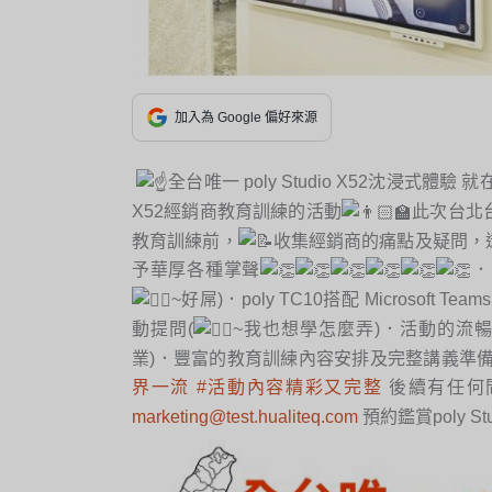
加入為 Google 偏好來源
全台唯一 poly Studio X52沈浸式體驗 就
X52經銷商教育訓練的活動
此次台北
教育訓練前，
收集經銷商的痛點及疑問，
予華厚各種掌聲
．
~好屌)．poly TC10搭配 Microsoft T
動提問(
~我也想學怎麼弄)．活動的流暢
業)．豐富的教育訓練內容安排及完整講義準備
界一流
#活動內容精彩又完整
後續有任何
marketing@test.hualiteq.com
預約鑑賞poly St