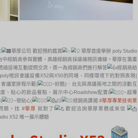
在
華厚公司 歡迎預約鑑賞
華厚首度舉辦 poly Studio
台中經銷商參與實體，高雄經銷商採遠端視訊連線。華厚在籌畫
透過這場互動提問交流，逐一為經銷商們進行解答
經銷商給
poly視訊會議設備X52與X50的同場、同樣環境下的對照表現(
eams 會議室排程示範(
~好酷)．台北與高雄兩地之間的活動互
度、貼心的飲品餐點、展示中心Roadshow配置(
~超專
(
~很貼心)
經銷商讚揚
#華厚專業技術業
問題，找
#華厚
就對了!
歡迎洽詢華厚業務或來信
udio X52 唯一展示體驗