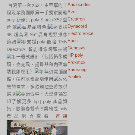
Audiocodes
台灣第一台X52，由華厚的工
Aver
程及業務團隊第一手獨家開箱
Crestron
poly 新寵兒 poly Studio X52 登
Dynacord
台囉
產品特色:
支援
Electro Voice
4K 超高清 95° 廣角視野攝像
Epos
鏡頭
支援poly 最強 Poly
Genesys
DirectorAI 智能攝像鏡頭技術
HP poly
一體式設計（包括攝像鏡
Proxmox
頭、麥克風、揚聲器和內建雲
Samsung
端視頻應用）
無須電腦設
Yealink
備，還可以當電腦使用
依
您的需求，多款觸控螢幕提供
選購
適合中、大型會議室
想了解更多 hp | poly 產品資
訊，歡迎聯繫華厚業務或 poly
產品網頁查看
連結