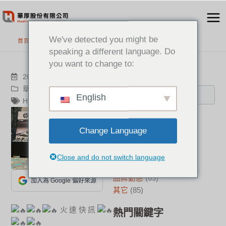
跳
至
主
We've detected you might be
首頁
>
最新消息
要
speaking a different language. Do
內
you want to change to:
容
搜尋
2023-10-13
華厚觀點
,
品牌動態
English
HP Poly
分類
Change Language
新聞中心
(21)
成功案例
(17)
Close and do not switch language
華厚觀點
(22)
品牌動態
(69)
加入為 Google 偏好來源
其它
(85)
火速快訊
熱門關鍵字