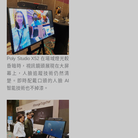
Poly Studio X52 在場域燈光較
昏暗時，視訊鏡頭展現在大屏
幕上，人臉追蹤技術仍然清
楚。即時配戴口頭的人臉 AI
智能技術也不掉漆。