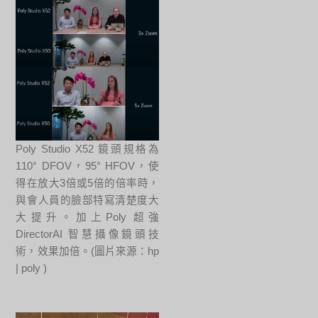
Poly Studio X52 鏡頭規格為
110° DFOV，95° HFOV，使
得在放大3倍或5倍的倍率時，
與會人員的臉部特寫清楚度大
大提升。加上Poly 超強
DirectorAI 智慧攝像鏡頭技
術，效果加倍。(圖片來源：hp
| poly )