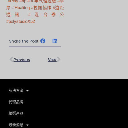
#Poly
#hp
#30年代理經驗
#華
厚
#Hualiteq
#視訊協作
#遠距
通訊
#混合辦公
#polystudioX52
Share the Post:
上一頁
下一篇
Previous
Next
解決方案
代理品牌
精選產品
最新消息