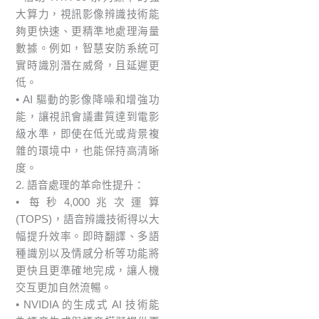
大算力，視訊影像辨識技術能
夠更快速、更精準地處理海量
數據。例如，智慧安防系統可
實時識別潛在威脅，且延遲更
低。
• AI 驅動的影像降噪和增強功
能，讓視訊會議畫質達到電影
級水準，即使在低光或背景複
雜的環境中，也能保持高清晰
度。
2. 語音處理的革命性提升：
• 每秒4,000兆次運算
(TOPS)，語音辨識技術得以大
幅提升效率。即時翻譯、多語
種識別以及情感分析等功能將
更快且更準確地完成，讓人機
交互更加自然流暢。
• NVIDIA 的生成式 AI 技術能