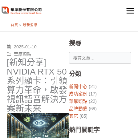
跳
至
主
首頁
>
最新消息
要
內
容
搜尋
2025-01-10
華厚觀點
[新知分享]
NVIDIA RTX 50
分類
系列顯卡：引領
新聞中心
(21)
算力革命，啟發
成功案例
(17)
視訊語音解決方
華厚觀點
(22)
案新未來
品牌動態
(69)
其它
(85)
熱門關鍵字