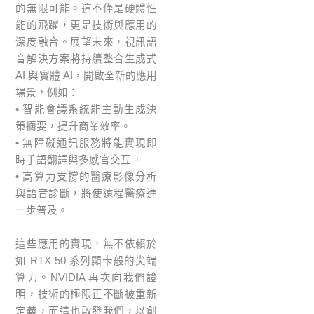
的無限可能。這不僅是硬體性
能的飛躍，更是技術與應用的
深度融合。展望未來，視訊語
音解決方案將持續整合生成式
AI 與實體 AI，開啟全新的應用
場景，例如：
• 智能會議系統能主動生成決
策摘要，提升商業效率。
• 無障礙通訊服務將能實現即
時手語翻譯與多感官交互。
• 高算力支撐的醫療影像分析
與語音診斷，將使遠程醫療進
一步普及。
這些應用的實現，無不依賴於
如 RTX 50 系列顯卡般的尖端
算力。NVIDIA 再次向我們證
明，技術的極限正不斷被重新
定義，而這也啟發我們，以創