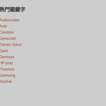
熱門關鍵字
Audiocodes
Aver
Crestron
Dynacord
Electro Voice
Epos
Genesys
HP poly
Proxmox
Samsung
Yealink