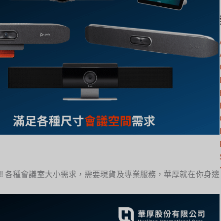
貨”供應中!!! 各種會議室大小需求，需要現貨及專業服務，華厚就在你身邊