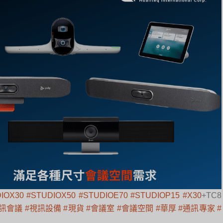
IOX30
#STUDIOX50
#STUDIOE70
#STUDIOP15
#X30
+TC8
視訊會議
#視訊設備
#現貨
#會議室
#會議空間
#華厚
#通訊專家
#