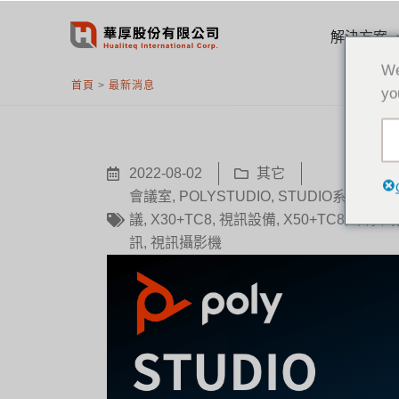
跳
至
解決方案
主
We
要
首頁
>
最新消息
yo
內
容
2022-08-02
其它
會議室
,
POLYSTUDIO
,
STUDIO系列
,
STU
議
,
X30+TC8
,
視訊設備
,
X50+TC8
,
華厚
,
訊
,
視訊攝影機