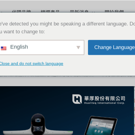
代理品牌
精選產品
最新消息
關於我們
've detected you might be speaking a different language. D
u want to change to:
English
Change Language
Close and do not switch language
DIOX30
,
STUDIOX50
,
STUDIOE70
,
Poly
,
STUDIOP15
,
視訊會
現貨
,
遠距協作
,
會議空間
,
通訊專家
,
視訊鏡頭
,
30年代理經驗
,
視