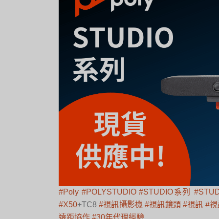
#Poly
#POLYSTUDIO
#STUDIO系列
#STUD
#X50
+TC8
#視訊攝影機
#視訊鏡頭
#視訊
#
遠距協作
#30年代理經驗