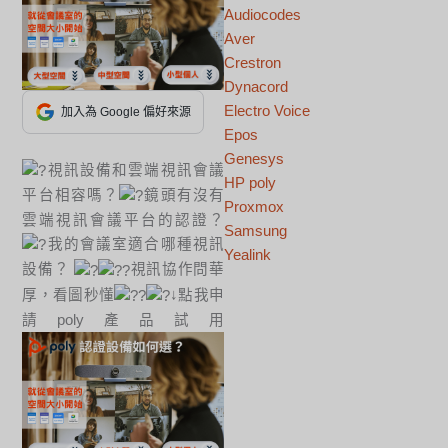
Audiocodes
Aver
Crestron
Dynacord
Electro Voice
加入為 Google 偏好來源
Epos
Genesys
視訊設備和雲端視訊會議
HP poly
平台相容嗎？
鏡頭有沒有
Proxmox
雲端視訊會議平台的認證？
Samsung
我的會議室適合哪種視訊
Yealink
設備？
視訊協作問華
厚，看圖秒懂
↓點我申
請poly產品試用