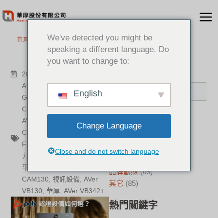
跳
至
主
We've detected you might be
首頁
>
最新消息
要
speaking a different language. Do
內
you want to change to:
容
搜尋
2021-08-03
其它
Aver
,
AVer CAM540
,
English
GoogleMeet
,
AVer
CAM340+
,
MicrosoftTeams
,
分類
AVer VC520 Pro2
,
Change Language
CiscoWebex
,
Line
,
新聞中心
(21)
FaceBook
,
遠距協作
,
防疫助
成功案例
(17)
Close and do not switch language
力
,
遠距工作
,
遠距上課
,
視訊
華厚觀點
(22)
平台
,
USB
,
即插即用
,
AVer
品牌動態
(69)
CAM130
,
視訊設備
,
AVer
其它
(85)
VB130
,
華厚
,
AVer VB342+
熱門關鍵字