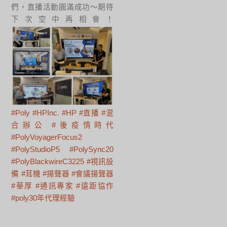
們，直播活動圓滿成功～期待
下次空中再相會！
#Poly
#HPInc
.
#HP
#直播
#混
合辦公
#後疫情時代
#PolyVoyagerFocus2
#PolyStudioP5
#PolySync20
#PolyBlackwireC3225
#視訊設
備
#耳機
#揚聲器
#會議揚聲器
#華厚
#通訊專家
#遠距協作
#poly30年代理經驗