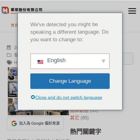
跳
至
主
We've detected you might be
首頁
>
最新消息
要
speaking a different language. Do
內
you want to change to:
容
搜尋
2022-10-28
華厚觀點
,
品牌動態
English
HP Poly
分類
Change Language
新聞中心
(21)
成功案例
(17)
Close and do not switch language
華厚觀點
(22)
品牌動態
(69)
其它
(85)
加入為 Google 偏好來源
熱門關鍵字