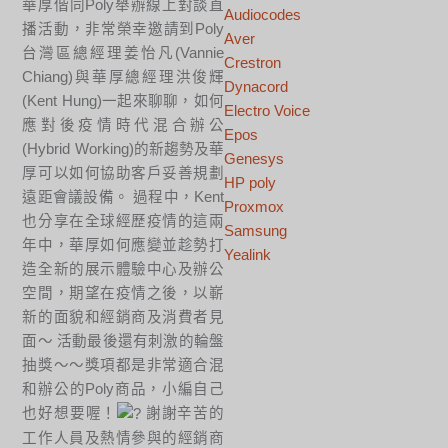
華厚偕同Poly舉辦線上對談直
Audiocodes
播活動，非常榮幸邀請到Poly
Aver
台灣區總經理姜怡凡(Vannie
Crestron
Chiang)與華厚總經理洪俊輝
Dynacord
(Kent Hung)一起來聊聊，如何
Electro Voice
應對後疫情時代混合辦公
Epos
(Hybrid Working)的新趨勢及華
Genesys
厚可以如何協助客戶妥善規劃
HP poly
遠距會議設備。 過程中，Kent
Proxmox
也分享在全球經歷疫情的這兩
Samsung
年中，華厚如何應變並趁勢打
Yealink
造全新的展示體驗中心及辦公
空間，期望在疫情之後，以嶄
新的面貌和經銷商及消費者見
面～ 活動最後還有刺激的輪盤
抽獎～～獎項都是非常適合混
和辦公的Poly商品，小編自己
也好想要喔！
謝謝辛苦的
工作人員及熱情參與的經銷商