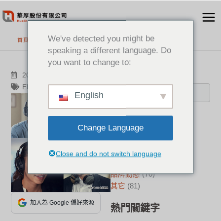
跳
至
主
We've detected you might be
首頁
>
最新消息
要
speaking a different language. Do
內
you want to change to:
容
搜尋
2022-10-12
其它
EPOS
English
分類
Change Language
新聞中心
(23)
成功案例
(17)
Close and do not switch language
華厚觀點
(22)
品牌動態
(70)
其它
(81)
加入為 Google 偏好來源
熱門關鍵字