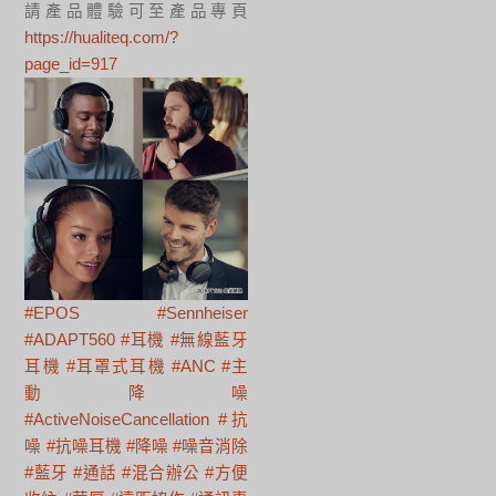
請產品體驗可至產品專頁
https://hualiteq.com/?
page_id=917
#EPOS
#Sennheiser
#ADAPT560
#耳機
#無線藍牙
耳機
#耳罩式耳機
#ANC
#主
動降噪
#ActiveNoiseCancellation
#抗
噪
#抗噪耳機
#降噪
#噪音消除
#藍牙
#通話
#混合辦公
#方便