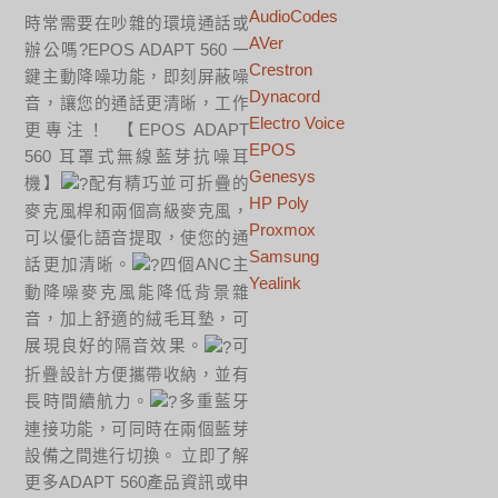
AudioCodes
時常需要在吵雜的環境通話或
AVer
辦公嗎?EPOS ADAPT 560 一
Crestron
鍵主動降噪功能，即刻屏蔽噪
Dynacord
音，讓您的通話更清晰，工作
Electro Voice
更專注！ 【EPOS ADAPT
EPOS
560 耳罩式無線藍芽抗噪耳
Genesys
機】
配有精巧並可折疊的
HP Poly
麥克風桿和兩個高級麥克風，
Proxmox
可以優化語音提取，使您的通
Samsung
話更加清晰。
四個ANC主
Yealink
動降噪麥克風能降低背景雜
音，加上舒適的絨毛耳墊，可
展現良好的隔音效果。
可
折疊設計方便攜帶收納，並有
長時間續航力。
多重藍牙
連接功能，可同時在兩個藍芽
設備之間進行切換。 立即了解
更多ADAPT 560產品資訊或申