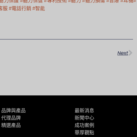
#聽力保護
#聽力保健
#專利技術
#聽力
#聽力損傷
#音爆
#耳機
#
客服
#電話行銷
#智能
下
Next
品牌與產品
最新消息
代理品牌
新聞中心
精選產品
成功案例
華厚觀點