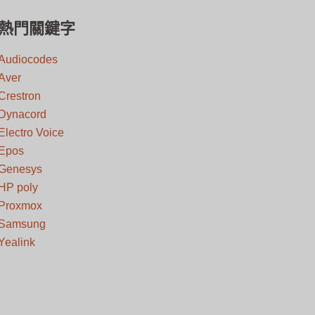
熱門關鍵字
Audiocodes
Aver
Crestron
Dynacord
Electro Voice
Epos
Genesys
HP poly
Proxmox
Samsung
Yealink