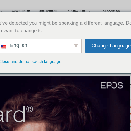
代理品牌
精選產品
最新消息
關於我們
've detected you might be speaking a different language. D
u want to change to:
English
Change Language
Close and do not switch language
麥克風
,
聽力保護
,
視訊設備
,
ActiveGard
,
華厚
,
聽力保健
,
遠距協
分享
,
遠距教學