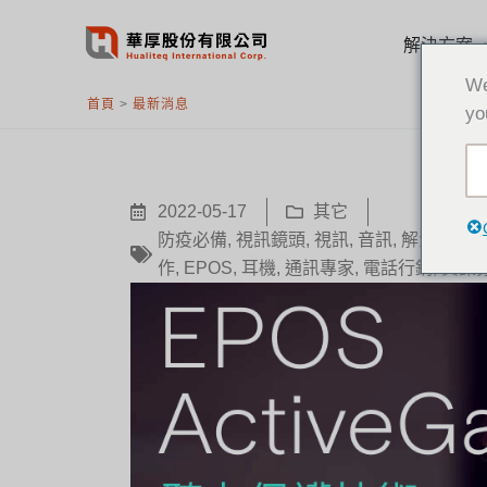
跳
至
解決方案
主
We
要
首頁
>
最新消息
yo
內
容
2022-05-17
其它
防疫必備
,
視訊鏡頭
,
視訊
,
音訊
,
解決方案
,
作
,
EPOS
,
耳機
,
通訊專家
,
電話行銷
,
資訊