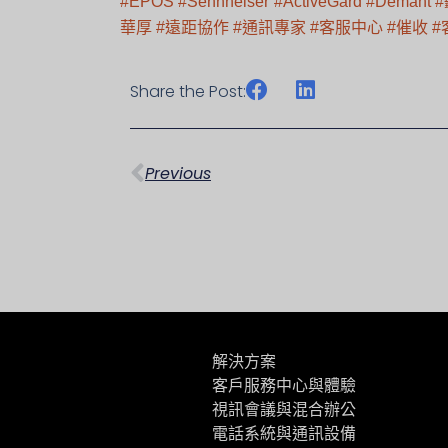
#EPOS
#Sennheiser
#ActiveGard
#Demant
華厚
#遠距協作
#通訊專家
#客服中心
#催收
#
Share the Post:
上一頁
Previous
解決方案
客戶服務中心與體驗
視訊會議與混合辦公
電話系統與通訊設備