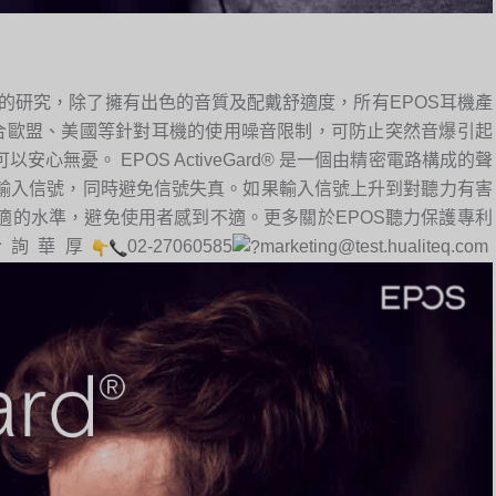
醫學的研究，除了擁有出色的音質及配戴舒適度，所有EPOS耳機產
術。符合歐盟、美國等針對耳機的使用噪音限制，可防止突然音爆引起
無憂。 EPOS ActiveGard® 是一個由精密電路構成的聲
輸入信號，同時避免信號失真。如果輸入信號上升到對聽力有害
適的水準，避免使用者感到不適。更多關於EPOS聽力保護專利
洽詢華厚
02-27060585
marketing@test.hualiteq.com