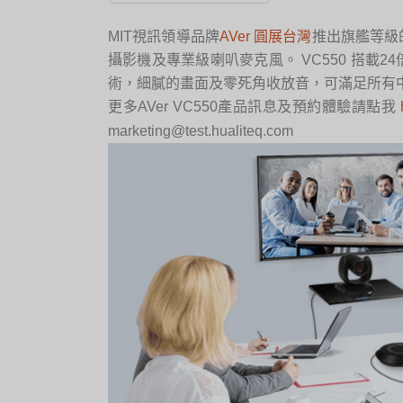
MIT視訊領導品牌
AVer 圓展台灣
推出旗艦等級的
攝影機及專業級喇叭麥克風。 VC550 搭載2
術，細膩的畫面及零死角收放音，可滿足所有
更多AVer VC550產品訊息及預約體驗請點我
marketing@test.hualiteq.com