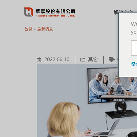
跳
至
解決方案
主
We
要
首頁
>
最新消息
yo
內
容
2022-06-10
其它
AVer