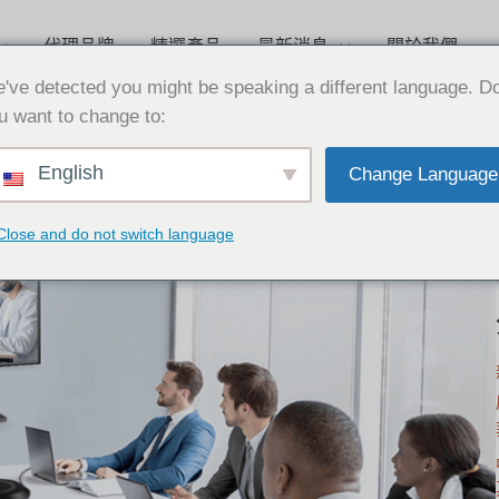
代理品牌
精選產品
最新消息
關於我們
've detected you might be speaking a different language. D
u want to change to:
English
Change Language
Close and do not switch language