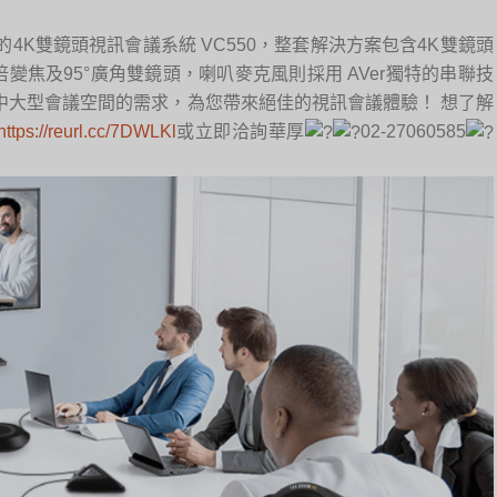
4K雙鏡頭視訊會議系統 VC550，整套解決方案包含4K雙鏡頭
4倍變焦及95°廣角雙鏡頭，喇叭麥克風則採用 AVer獨特的串聯技
中大型會議空間的需求，為您帶來絕佳的視訊會議體驗！ 想了解
https://reurl.cc/7DWLKl
或立即洽詢華厚
02-27060585