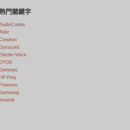
熱門關鍵字
AudioCodes
AVer
Crestron
Dynacord
Electro Voice
EPOS
Genesys
HP Poly
Proxmox
Samsung
Yealink