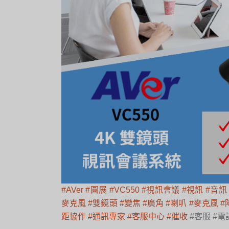
#AVer
#圓展
#VC550
#視訊會議
#視訊
#音訊
麥克風
#雙鏡頭
#變焦
#廣角
#喇叭
#麥克風
#
距協作
#通訊專家
#客服中心
#催收
#客服 #電