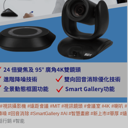
#視訊攝影機
#遠距會議
#MIT
#視訊鏡頭
#會議室
#4K
#喇叭
#
降噪
#回音消除
#SmartGallery
#AI
#智慧畫廊
#新上市
#華厚
#遠
話行銷 #智能