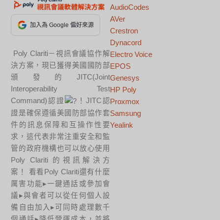
AudioCodes
AVer
加入為 Google 偏好來源
Crestron
Dynacord
Poly Clariti－視訊會議協作解
Electro Voice
決方案，現已獲得美國國防部
EPOS
頒發的JITC(Joint
Genesys
Interoperability Test
HP Poly
Command)認證
！JITC認
Proxmox
證是確保遵循美國防部協作套
Samsung
件的訊息保障和互操作性要
Yealink
求，這代表非常注重安全和監
管的政府機構也可以放心使用
Poly Clariti 的視訊解決方
案！ 看看Poly Clariti還有什麼
厲害功能▸一鍵通話​​或參加會
議▸與會者可以從任何個人設
備自由加入▸可同時處理數千
個通話▸降低營運成本，並將