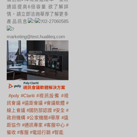
通話提高6倍容量 欲了解詳
情，請立即洽詢華厚了解更多
產品訊息
02-27060585
marketing@test.hualiteq.com
#poly
#Clariti
#視訊設備
#視
訊會議
#遠距會議
#會議軟體
#
線上會議
#國防部認證
#安全
#
政府機構
#公家機關
#華厚
#遠
距協作
#通訊專家
#客服中心
#
催收
#客服
#電話行銷
#智能