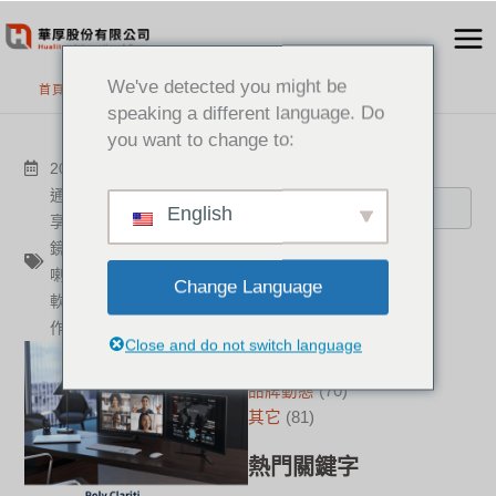
跳
至
主
We've detected you might be
首頁
>
最新消息
要
speaking a different language. Do
內
you want to change to:
容
搜尋
2022-05-10
其它
通訊專家
,
電話行銷
,
資訊分
English
享
,
遠距教學
,
防疫必備
,
視訊
鏡頭
,
視訊
,
音訊
,
解決方案
,
分類
喇叭
,
麥克風
,
揚聲器
,
Poly
,
Change Language
軟體
,
視訊設備
,
華厚
,
遠距協
新聞中心
(23)
作
成功案例
(17)
Close and do not switch language
華厚觀點
(23)
品牌動態
(70)
其它
(81)
熱門關鍵字