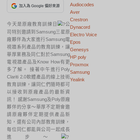
Audiocodes
加入為 Google 偏好來源
Aver
Crestron
今天是原廠教育訓練日
公
Dynacord
司特別邀請到Samsung三星原
Electro Voice
廠夥伴為大家進行Samsung電
Epos
視牆系列產品的教育訓練，讓
Genesys
華厚業務及同仁對於Samsung
HP poly
電視牆產品及Know How有更
Proxmox
多了解。 接著中午進行Poly
Samsung
Clariti 2.0軟體產品的線上技術
Yealink
教育訓練，讓同仁們隨時都可
以接收到原廠產品的最新資
訊！ 感謝Samsung及Poly原廠
夥伴的分享～華厚不定期會邀
請原廠夥伴定期提供產品新
知，還有公司內部教育訓練，
每位同仁都能與公司一起成長
進步～