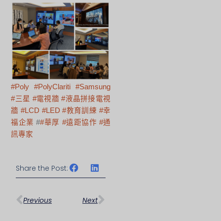
#Poly
#PolyClariti
#Samsung
#三星
#電視牆
#液晶拼接電視
牆
#LCD
#LED
#教育訓練
#幸
福企業
#
#華厚
#遠距協作
#通
訊專家
Share the Post:
上一頁
下一篇
Previous
Next