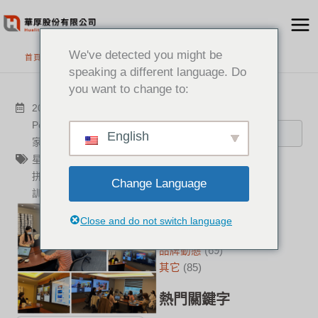
跳
至
主
We've detected you might be
首頁
>
最新消息
要
speaking a different language. Do
內
you want to change to:
容
搜尋
2022-12-02
其它
Poly
,
華厚
,
遠距協作
,
通訊專
English
家
,
幸福企業
,
Samsung
,
三
星
,
PolyClariti
,
電視牆
,
液晶
分類
拼接電視牆
,
LCD
,
LED
,
教育
Change Language
訓練
新聞中心
(21)
成功案例
(17)
Close and do not switch language
華厚觀點
(22)
品牌動態
(69)
其它
(85)
熱門關鍵字