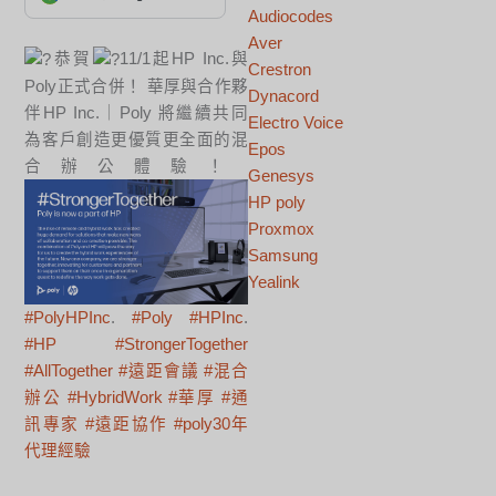
Audiocodes
Aver
恭賀
11/1起HP Inc.與
Crestron
Poly正式合併！ 華厚與合作夥
Dynacord
伴HP Inc.｜Poly 將繼續共同
Electro Voice
為客戶創造更優質更全面的混
Epos
合辦公體驗！
Genesys
HP poly
Proxmox
Samsung
Yealink
#PolyHPInc
.
#Poly
#HPInc
.
#HP
#StrongerTogether
#AllTogether
#遠距會議
#混合
辦公
#HybridWork
#華厚
#通
訊專家
#遠距協作
#poly30年
代理經驗