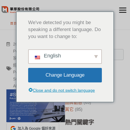
跳
至
主
We've detected you might be
首頁
>
最新消息
要
speaking a different language. Do
內
you want to change to:
容
搜尋
2022-11-02
其它
Poly
,
華厚
,
遠距協作
,
通訊專
English
家
,
遠距會議
,
Poly30年代理
經驗
,
HPInc.
,
HP
,
混合辦公
,
分類
PolyHPInc.
,
Change Language
StrongerTogether
,
新聞中心
(21)
AllTogether
,
HybridWork
成功案例
(17)
Close and do not switch language
華厚觀點
(22)
品牌動態
(69)
其它
(85)
熱門關鍵字
加入為 Google 偏好來源