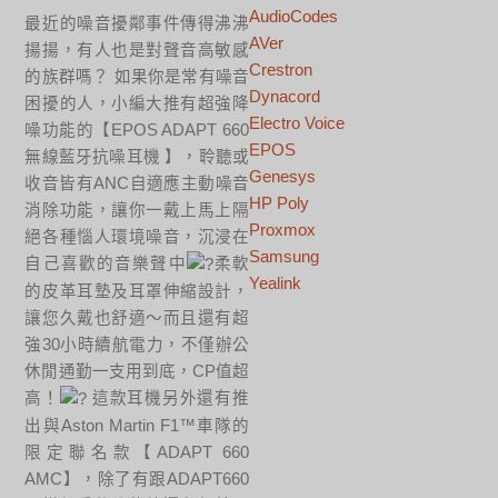
AudioCodes
最近的噪音擾鄰事件傳得沸沸
AVer
揚揚，有人也是對聲音高敏感
Crestron
的族群嗎？ 如果你是常有噪音
Dynacord
困擾的人，小編大推有超強降
Electro Voice
噪功能的【EPOS ADAPT 660
EPOS
無線藍牙抗噪耳機 】，聆聽或
Genesys
收音皆有ANC自適應主動噪音
HP Poly
消除功能，讓你一戴上馬上隔
Proxmox
絕各種惱人環境噪音，沉浸在
Samsung
自己喜歡的音樂聲中
柔軟
Yealink
的皮革耳墊及耳罩伸縮設計，
讓您久戴也舒適～而且還有超
強30小時續航電力，不僅辦公
休閒通勤一支用到底，CP值超
高！
這款耳機另外還有推
出與Aston Martin F1™車隊的
限定聯名款【ADAPT 660
AMC】，除了有跟ADAPT660