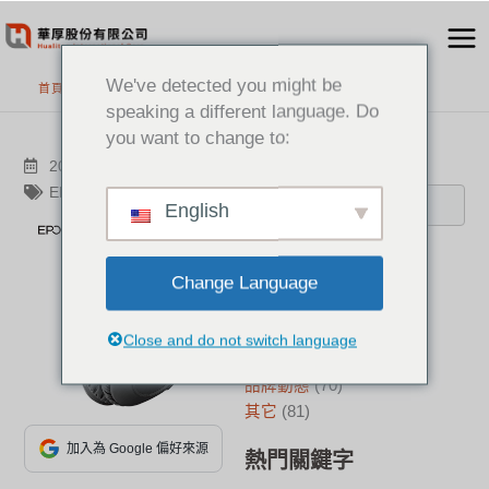
跳
至
主
We've detected you might be
首頁
>
最新消息
要
speaking a different language. Do
內
you want to change to:
容
搜尋
2023-02-10
其它
EPOS
English
分類
Change Language
新聞中心
(23)
成功案例
(17)
Close and do not switch language
華厚觀點
(22)
品牌動態
(70)
其它
(81)
加入為 Google 偏好來源
熱門關鍵字