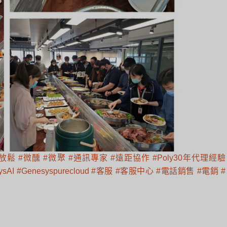
微放鬆
#微醺
#微聚
#通訊專家
#遠距協作
#Poly30年代理經驗
ysAI
#Genesyspurecloud
#客服
#客服中心
#電話銷售
#電銷
#