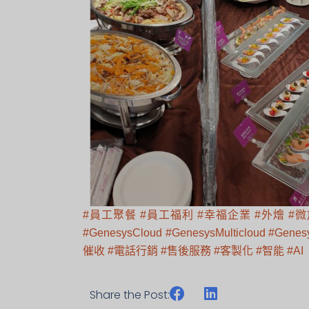
#員工聚餐
#員工福利
#幸福企業
#外燴
#
#GenesysCloud
#GenesysMulticloud
#Genes
催收
#電話行銷
#售後服務
#客製化
#智能
#AI
Share the Post: