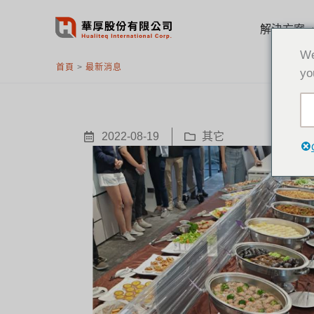
跳
至
解決方案
主
We
要
首頁
>
最新消息
yo
內
容
2022-08-19
其它