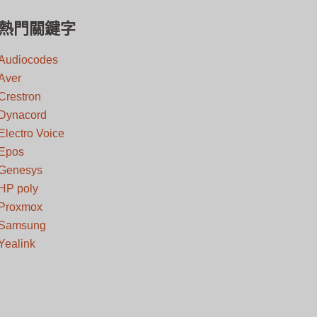
熱門關鍵字
Audiocodes
Aver
Crestron
Dynacord
Electro Voice
Epos
Genesys
HP poly
Proxmox
Samsung
Yealink