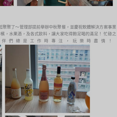
起聚聚了～管理部提前舉辦中秋聚餐，並慶祝軟體解決方案事業
檳，水果酒，及各式飲料，讓大家吃得飽足喝的滿足！ 忙碌之
伴們總是工作時專注，玩樂時盡情！