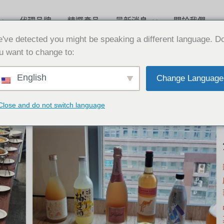
代理品牌
精選產品
最新消息
關於我們
've detected you might be speaking a different language. D
u want to change to:
English
Change Language
Close and do not switch language