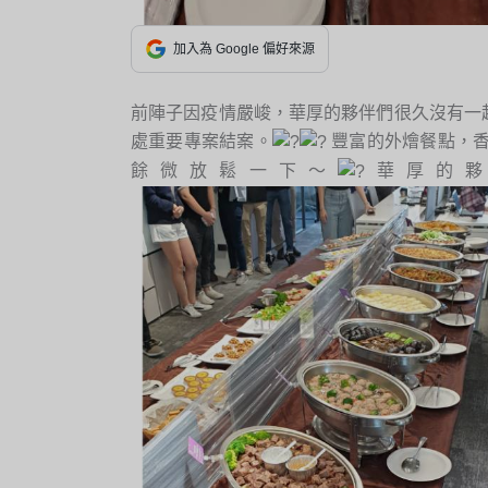
加入為 Google 偏好來源
前陣子因疫情嚴峻，華厚的夥伴們很久沒有一
處重要專案結案。
豐富的外燴餐點，香
餘微放鬆一下～
華厚的夥