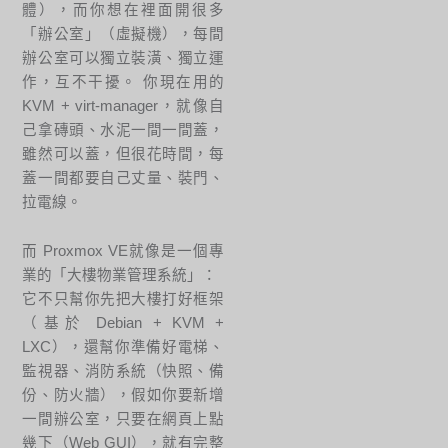
體），而你想在裡面開很多
「辦公室」（虛擬機），每間
辦公室可以獨立裝潢、獨立運
作，互不干擾。 你現在用的
KVM + virt-manager，就像自
己拿磚頭、水泥一間一間蓋，
雖然可以蓋，但很花時間，每
蓋一間都要自己丈量、裝門、
拉電線。
而 Proxmox VE就像是一個專
業的「大樓物業管理系統」：
它不只幫你先把大樓打好框架
（基於 Debian + KVM +
LXC），還幫你準備好電梯、
監視器、消防系統（快照、備
份、防火牆），假如你要新增
一間辦公室，只要在網頁上點
幾下（Web GUI），就有完整