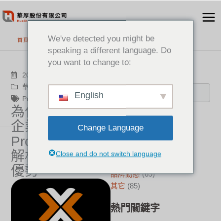
跳
至
主
We've detected you might be
首頁
>
最新消息
要
speaking a different language. Do
內
you want to change to:
容
搜尋
2025-09-09
華厚觀點
,
品牌動態
English
Proxmox
為什麼越來越多
分類
企業選擇
Change Language
Proxmox？全面
新聞中心
(21)
成功案例
(17)
解析虛擬化平台
Close and do not switch language
華厚觀點
(22)
優勢
品牌動態
(69)
其它
(85)
熱門關鍵字