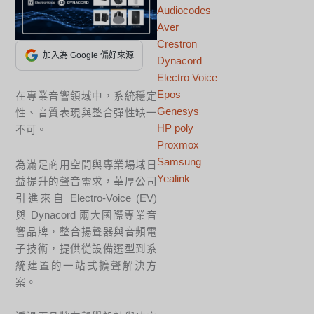
Audiocodes
Aver
Crestron
加入為 Google 偏好來源
Dynacord
Electro Voice
Epos
在專業音響領域中，系統穩定
Genesys
性、音質表現與整合彈性缺一
HP poly
不可。
Proxmox
Samsung
為滿足商用空間與專業場域日
Yealink
益提升的聲音需求，華厚公司
引進來自 Electro-Voice (EV)
與 Dynacord 兩大國際專業音
響品牌，整合揚聲器與音頻電
子技術，提供從設備選型到系
統建置的一站式擴聲解決方
案。