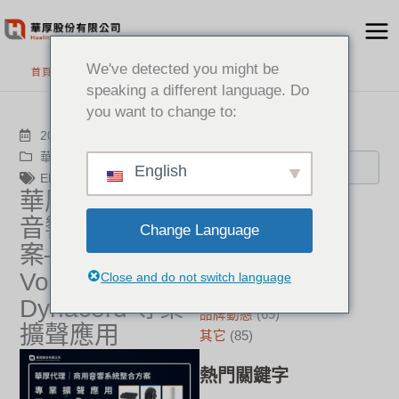
跳
至
主
We've detected you might be
首頁
>
最新消息
要
speaking a different language. Do
內
you want to change to:
容
搜尋
2026-03-13
華厚觀點
,
品牌動態
English
Electro-Voice
,
Dynacord
華厚代理｜商用
分類
音響系統整合方
Change Language
案─Electro-
新聞中心
(21)
成功案例
(17)
Voice ×
Close and do not switch language
華厚觀點
(22)
Dynacord 專業
品牌動態
(69)
擴聲應用
其它
(85)
熱門關鍵字