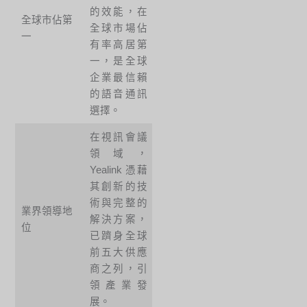
的效能，在
全球市佔第
全球市場佔
一
有率高居第
一，是全球
企業最信賴
的語音通訊
選擇。
在視訊會議
領域，
Yealink 憑藉
其創新的技
術與完整的
業界領導地
解決方案，
位
已躋身全球
前五大供應
商之列，引
領產業發
展。