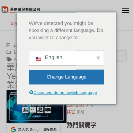
跳
至
主
We've detected you might be
首頁
>
最新消息
要
speaking a different language. Do
內
you want to change to:
容
搜尋
2026-02-13
新聞中心
,
品牌動態
English
Yealink
華厚正式代理
分類
Yealink引領企
Change Language
業溝通新標準
新聞中心
(21)
成功案例
(17)
Close and do not switch language
華厚觀點
(22)
品牌動態
(69)
其它
(85)
熱門關鍵字
加入為 Google 偏好來源