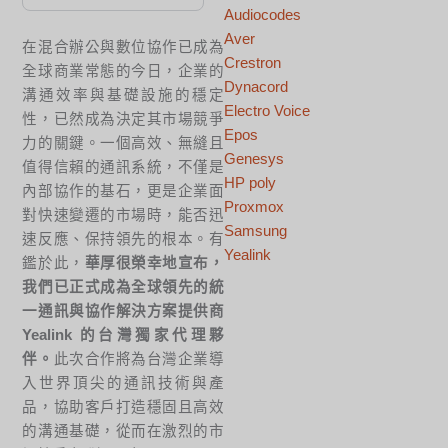
Audiocodes
Aver
在混合辦公與數位協作已成為
Crestron
全球商業常態的今日，企業的
Dynacord
溝通效率與基礎設施的穩定
Electro Voice
性，已然成為決定其市場競爭
Epos
力的關鍵。一個高效、無縫且
Genesys
值得信賴的通訊系統，不僅是
HP poly
內部協作的基石，更是企業面
Proxmox
對快速變遷的市場時，能否迅
Samsung
速反應、保持領先的根本。有
Yealink
鑑於此，
華厚很榮幸地宣布，
我們已正式成為全球領先的統
一通訊與協作解決方案提供商
Yealink 的台灣獨家代理夥
伴。
此次合作將為台灣企業導
入世界頂尖的通訊技術與產
品，協助客戶打造穩固且高效
的溝通基礎，從而在激烈的市