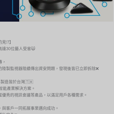
見⁉️】
達30位藝人受害🙀
傳，
的陸製監視器陸續傳出資安問題，發現後皆已立即拆除❌
製造皆於台灣🇹🇼
與智能產業解決方案。
當優秀的視訊會議等產品，以滿足用戶各種需求。
，與客戶一同拓展事業邁向成功。