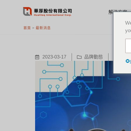
跳
至
解決方案
主
We
要
首頁
>
最新消息
yo
內
容
2023-03-17
品牌動態
Aver