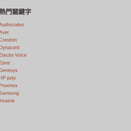
熱門關鍵字
Audiocodes
Aver
Crestron
Dynacord
Electro Voice
Epos
Genesys
HP poly
Proxmox
Samsung
Yealink