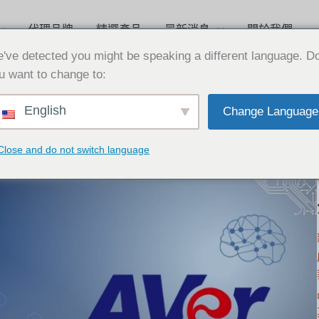
代理品牌
精選產品
最新消息
關於我們
've detected you might be speaking a different language. D
u want to change to:
English
Change Language
Close and do not switch language