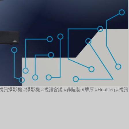
訊攝影機 #攝影機 #視訊會議 #非陸製 #華厚 #Hualiteq #視訊