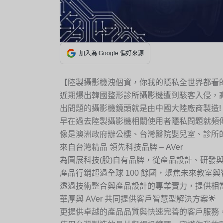
加入為 Google 偏好來源
【陸製攝影機洩個資，你我的隱私全世界都看的
近期爆出韓國整形診所攝影機遭到駭客入侵，高
出問題的攝影機鏡頭就是由中國大陸廠商製造!
早在過去陸製攝影機相關使用者隱私問題就頻
像是澳洲政府辦公樓、台灣醫院嬰兒室、診所
來自台灣精品 領先科技品牌 – AVer
為圓展科技(股)自有品牌，從產品設計、研發與
產品行銷超過全球 100 餘國，聚焦未來教室
透過技術整合與產品設計的專業實力，提供相
華厚與 AVer 共同提供客戶智慧型解決方案🌟
更提供卓越的產品品質與快速完善的客戶服務